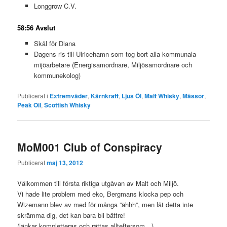
Longgrow C.V.
58:56 Avslut
Skål för Diana
Dagens ris till Ulricehamn som tog bort alla kommunala
mijöarbetare (Energisamordnare, Miljösamordnare och
kommunekolog)
Publicerat i
Extremväder
,
Kärnkraft
,
Ljus Öl
,
Malt Whisky
,
Mässor
,
Peak Oil
,
Scottish Whisky
MoM001 Club of Conspiracy
Publicerat
maj 13, 2012
Välkommen till första riktiga utgåvan av Malt och Miljö.
Vi hade lite problem med eko, Bergmans klocka pep och
Wizemann blev av med för många ”ähhh”, men låt detta inte
skrämma dig, det kan bara bli bättre!
(länkar kompletteras och rättas allteftersom…)