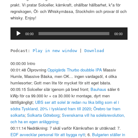
prakt. Vi pratar Solceller, kärnkraft, ohållbar hållbarhet, k*a för
regnskogen, Öl- och Whiskymässa, Stockholm och provar öl och
whisky. Enjoy!
Ljudspelare
00:00
00:00
Podcast:
Play in new window
|
Download
00:00:00 Intro
00:01:48 Ölprovning
Oppigårds Thurbo doubble IPA
Massiv
Humle, Massive Bäska, men OK… ingen vardagsöl, 4 olika
humlesorter; Gott men lite för mycket för sitt eget bästa.
00:05:15 Solceller slår igenom på bred front;
Bauhaus
säler 6
kWp för ca 99.000 kr + ca 30.000 kr montage, dyrt men
lättillgängligt;
UBS ser att solel är redan nu lika billig som el i
södra Tyskland, 20% i tyskland fram till 2020
;
Örebro tar fram
solkarta
;
Solkarta Göteborg
;
Svenskarna vill ha solelsrevolution,
och ha en egen anläggning;
00:11:14 Nedräkning: 7 skäl varför Kärnkraften är uträknad: 7.
EDF avvecklar personal för att bygga nytt
; 6.
Bulgarien ställer in