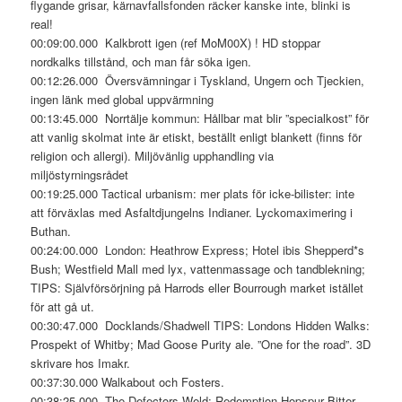
flygande grisar, kärnavfallsfonden räcker kanske inte, blinki is
real!
00:09:00.000 Kalkbrott igen (ref MoM00X) ! HD stoppar
nordkalks tillstånd, och man får söka igen.
00:12:26.000 Översvämningar i Tyskland, Ungern och Tjeckien,
ingen länk med global uppvärmning
00:13:45.000 Norrtälje kommun: Hållbar mat blir ”specialkost” för
att vanlig skolmat inte är etiskt, beställt enligt blankett (finns för
religion och allergi). Miljövänlig upphandling via
miljöstyrningsrådet
00:19:25.000 Tactical urbanism: mer plats för icke-bilister: inte
att förväxlas med Asfaltdjungelns Indianer. Lyckomaximering i
Buthan.
00:24:00.000 London: Heathrow Express; Hotel ibis Shepperd*s
Bush; Westfield Mall med lyx, vattenmassage och tandblekning;
TIPS: Självförsörjning på Harrods eller Bourrough market istället
för att gå ut.
00:30:47.000 Docklands/Shadwell TIPS: Londons Hidden Walks:
Prospekt of Whitby; Mad Goose Purity ale. ”One for the road”. 3D
skrivare hos Imakr.
00:37:30.000 Walkabout och Fosters.
00:38:25.000 The Defectors Weld: Redemption Hopspur Bitter.