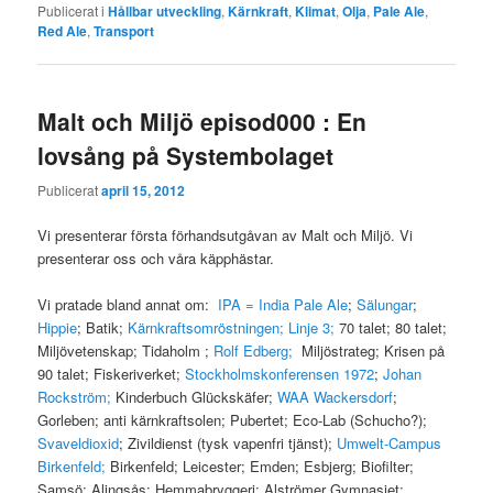
Publicerat i
Hållbar utveckling
,
Kärnkraft
,
Klimat
,
Olja
,
Pale Ale
,
Red Ale
,
Transport
Malt och Miljö episod000 : En
lovsång på Systembolaget
Publicerat
april 15, 2012
Vi presenterar första förhandsutgåvan av Malt och Miljö. Vi
presenterar oss och våra käpphästar.
Vi pratade bland annat om:
IPA = India Pale Ale
;
Sälungar
;
Hippie
; Batik;
Kärnkraftsomröstningen; Linje 3;
70 talet; 80 talet;
Miljövetenskap; Tidaholm ;
Rolf Edberg;
Miljöstrateg; Krisen på
90 talet; Fiskeriverket;
Stockholmskonferensen 1972
;
Johan
Rockström;
Kinderbuch Glückskäfer;
WAA Wackersdorf
;
Gorleben; anti kärnkraftsolen; Pubertet; Eco-Lab (Schucho?);
Svaveldioxid
; Zivildienst (tysk vapenfri tjänst);
Umwelt-Campus
Birkenfeld;
Birkenfeld; Leicester; Emden; Esbjerg; Biofilter;
Samsö; Alingsås; Hemmabryggeri; Alströmer Gymnasiet;