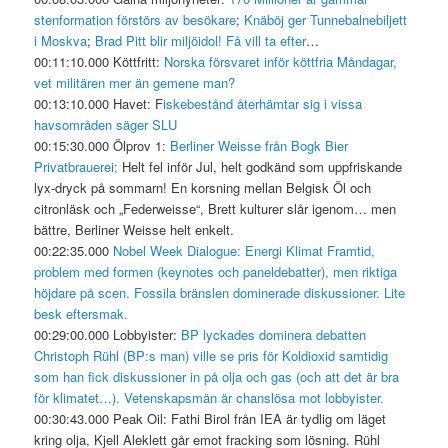
stenformation
förstörs av besökare
;
Knäböj ger Tunnebalnebiljett
i Moskva
;
Brad Pitt blir miljöidol! Få vill ta efter
…
00:11:10.000 Köttfritt:
Norska försvaret inför köttfria Måndagar,
vet militären mer än gemene man?
00:13:10.000 Havet: F
iskebestånd återhämtar sig i vissa
havsområden säger SLU
00:15:30.000 Ölprov 1:
Berliner Weisse från Bogk Bier
Privatbrauerei;
Helt fel inför Jul, helt godkänd som uppfriskande
lyx-dryck på sommarn! En korsning mellan Belgisk Öl och
citronläsk och „Federweisse“, Brett kulturer slår igenom… men
bättre, Berliner Weisse helt enkelt.
00:22:35.000
Nobel Week Dialogue: Energi Klimat Framtid,
problem med formen (keynotes och paneldebatter), men riktiga
höjdare på scen. Fossila bränslen dominerade diskussioner. Lite
besk eftersmak.
00:29:00.000 Lobbyister:
BP lyckades dominera debatten
Christoph Rühl (BP:s man) ville se pris för Koldioxid samtidig
som han fick diskussioner in på olja och gas (och att det är bra
för klimatet…). Vetenskapsmän är chanslösa mot lobbyister.
00:30:43.000 Peak Oil: Fathi Birol från IEA är tydlig om läget
kring olja, Kjell Aleklett går emot fracking som lösning. Rühl