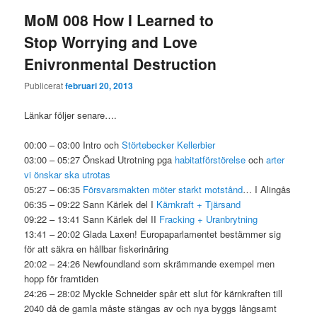
MoM 008 How I Learned to
Stop Worrying and Love
Enivronmental Destruction
Publicerat
februari 20, 2013
Länkar följer senare….
00:00 – 03:00 Intro och
Störtebecker Kellerbier
03:00 – 05:27 Önskad Utrotning pga
habitatförstörelse
och
arter
vi önskar ska utrotas
05:27 – 06:35
Försvarsmakten möter starkt motstånd
… I Alingås
06:35 – 09:22 Sann Kärlek del I
Kärnkraft + Tjärsand
09:22 – 13:41 Sann Kärlek del II
Fracking + Uranbrytning
13:41 – 20:02 Glada Laxen! Europaparlamentet bestämmer sig
för att säkra en hållbar fiskerinäring
20:02 – 24:26 Newfoundland som skrämmande exempel men
hopp för framtiden
24:26 – 28:02 Myckle Schneider spår ett slut för kärnkraften till
2040 då de gamla måste stängas av och nya byggs långsamt