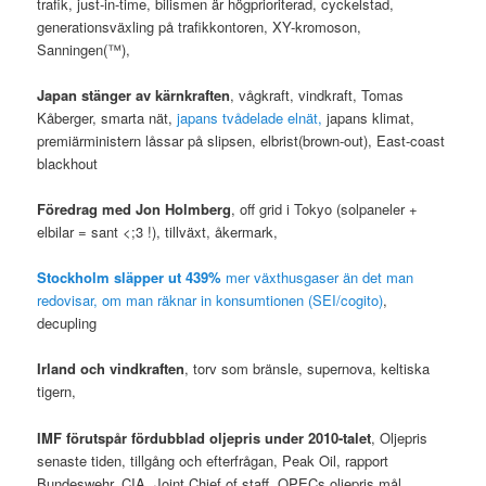
trafik, just-in-time, bilismen är högprioriterad, cyckelstad,
generationsväxling på trafikkontoren, XY-kromoson,
Sanningen(™),
Japan stänger av kärnkraften
, vågkraft, vindkraft, Tomas
Kåberger, smarta nät,
japans tvådelade elnät,
japans klimat,
premiärministern låssar på slipsen, elbrist(brown-out), East-coast
blackhout
Föredrag med Jon Holmberg
, off grid i Tokyo (solpaneler +
elbilar = sant <;3 !), tillväxt, åkermark,
Stockholm släpper ut 439%
mer växthusgaser än det man
redovisar, om man räknar in konsumtionen (SEI/cogito)
,
decupling
Irland och vindkraften
, torv som bränsle, supernova, keltiska
tigern,
IMF förutspår fördubblad oljepris under 2010-talet
, Oljepris
senaste tiden, tillgång och efterfrågan, Peak Oil, rapport
Bundeswehr, CIA, Joint Chief of staff, OPECs oljepris mål,