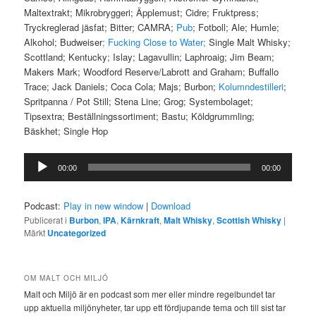
Maltextrakt; Mikrobryggeri; Äpplemust; Cidre; Fruktpress;
Tryckreglerad jäsfat; Bitter; CAMRA;
Pub
; Fotboll; Ale; Humle;
Alkohol; Budweiser
; Fucking Close to Water;
Single Malt Whisky;
Scottland; Kentucky; Islay; Lagavullin; Laphroaig; Jim Beam;
Makers Mark; Woodford Reserve/Labrott and Graham; Buffallo
Trace; Jack Daniels; Coca Cola; Majs; Burbon;
Kolumndestilleri
;
Spritpanna / Pot Still; Stena Line; Grog; Systembolaget;
Tipsextra; Beställningssortiment; Bastu; Köldgrummling;
Bäskhet; Single Hop
Ljudspelare
00:00
00:00
Podcast:
Play in new window
|
Download
Publicerat i
Burbon
,
IPA
,
Kärnkraft
,
Malt Whisky
,
Scottish Whisky
|
Märkt
Uncategorized
OM MALT OCH MILJÖ
Malt och Miljö är en podcast som mer eller mindre regelbundet tar
upp aktuella miljönyheter, tar upp ett fördjupande tema och till sist tar