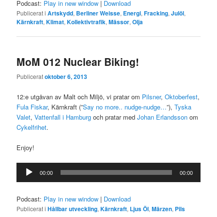
Podcast:
Play in new window
|
Download
Publicerat i
Artskydd
,
Berliner Weisse
,
Energi
,
Fracking
,
Julöl
,
Kärnkraft
,
Klimat
,
Kollektivtrafik
,
Mässor
,
Olja
MoM 012 Nuclear Biking!
Publicerat
oktober 6, 2013
12:e utgåvan av Malt och Miljö, vi pratar om
Pilsner
,
Oktoberfest
,
Fula Fiskar
, Kärnkraft (”
Say no more.. nudge-nudge…
”),
Tyska
Valet
,
Vattenfall i Hamburg
och pratar med
Johan Erlandsson
om
Cykelfrihet
.
Enjoy!
Ljudspelare
00:00
00:00
Podcast:
Play in new window
|
Download
Publicerat i
Hållbar utveckling
,
Kärnkraft
,
Ljus Öl
,
Märzen
,
Pils