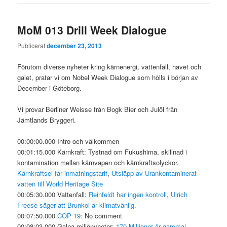
MoM 013 Drill Week Dialogue
Publicerat
december 23, 2013
Förutom diverse nyheter kring kärnenergi, vattenfall, havet och
galet, pratar vi om Nobel Week Dialogue som hölls i början av
December i Göteborg.
Vi provar Berliner Weisse från Bogk Bier och Julöl från
Jämtlands Bryggeri.
00:00:00.000 Intro och välkommen
00:01:15.000 Kärnkraft: Tystnad om Fukushima, skillnad i
kontamination mellan kärnvapen och kärnkraftsolyckor,
Kärnkraftsel får inmatningstarif
,
Utsläpp av Urankontaminerat
vatten till World Heritage Site
00:05:30.000 Vattenfall:
Reinfeldt har ingen kontroll
,
Ulrich
Freese säger att Brunkol är klimatvänlig.
00:07:50.000
COP 19
: No comment
00:08:03.000 Galna miljönyheter:
170 Millioner år gammal