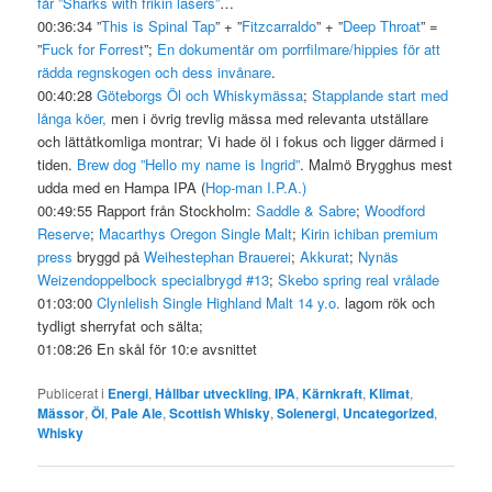
får
”Sharks with frikin lasers”
…
00:36:34 ”
This is Spinal Tap
” + ”
Fitzcarraldo
” + ”
Deep Throat
” =
”
Fuck for Forrest
”;
En dokumentär om porrfilmare/hippies för att
rädda regnskogen och dess invånare
.
00:40:28
Göteborgs Öl och Whiskymässa
;
Stapplande start med
långa köer,
men i övrig trevlig mässa med relevanta utställare
och lättåtkomliga montrar; Vi hade öl i fokus och ligger därmed i
tiden.
Brew dog ”Hello my name is Ingrid”
. Malmö Brygghus mest
udda med en Hampa IPA (
Hop-man I.P.A.)
00:49:55 Rapport från Stockholm:
Saddle & Sabre
;
Woodford
Reserve
;
Macarthys Oregon Single Malt
;
Kirin ichiban premium
press
bryggd på
Weihestephan Brauerei
;
Akkurat
;
Nynäs
Weizendoppelbock specialbrygd #13
;
Skebo spring real vrålade
01:03:00
Clynlelish Single Highland Malt 14 y.o.
lagom rök och
tydligt sherryfat och sälta;
01:08:26 En skål för 10:e avsnittet
Publicerat i
Energi
,
Hållbar utveckling
,
IPA
,
Kärnkraft
,
Klimat
,
Mässor
,
Öl
,
Pale Ale
,
Scottish Whisky
,
Solenergi
,
Uncategorized
,
Whisky