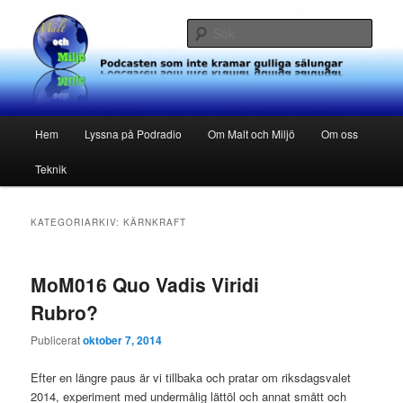
Hoppa
Hoppa
Podcasten som inte kramar gulliga sälungar
till
till
Sök
primärt
sekundärt
innehåll
innehåll
Malt och Miljö
Huvudmeny
Hem
Lyssna på Podradio
Om Malt och Miljö
Om oss
Teknik
KATEGORIARKIV:
KÄRNKRAFT
MoM016 Quo Vadis Viridi
Rubro?
Publicerat
oktober 7, 2014
Efter en längre paus är vi tillbaka och pratar om riksdagsvalet
2014, experiment med undermålig lättöl och annat smått och