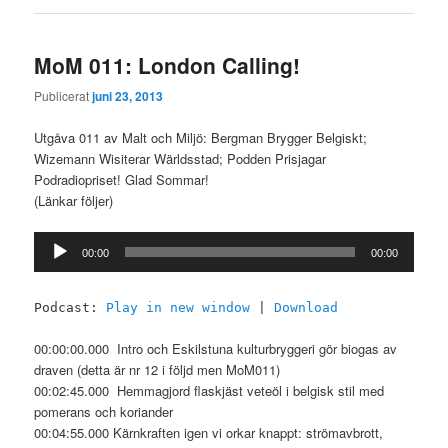
MoM 011: London Calling!
Publicerat
juni 23, 2013
Utgåva 011 av Malt och Miljö: Bergman Brygger Belgiskt;
Wizemann Wisiterar Wärldsstad; Podden Prisjagar
Podradiopriset! Glad Sommar!
(Länkar följer)
Ljudspelare
00:00
00:00
Podcast:
Play in new window
|
Download
00:00:00.000 Intro och Eskilstuna kulturbryggeri gör biogas av
draven (detta är nr 12 i följd men MoM011)
00:02:45.000 Hemmagjord flaskjäst veteöl i belgisk stil med
pomerans och koriander
00:04:55.000 Kärnkraften igen vi orkar knappt: strömavbrott,