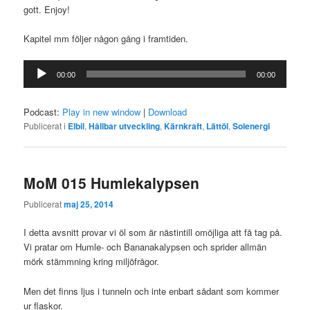
gott. Enjoy!
Kapitel mm följer någon gång i framtiden.
Ljudspelare
00:00
00:00
Podcast:
Play in new window
|
Download
Publicerat i
Elbil
,
Hållbar utveckling
,
Kärnkraft
,
Lättöl
,
Solenergi
MoM 015 Humlekalypsen
Publicerat
maj 25, 2014
I detta avsnitt provar vi öl som är nästintill omöjliga att få tag på.
Vi pratar om Humle- och Bananakalypsen och sprider allmän
mörk stämmning kring miljöfrågor.
Men det finns ljus i tunneln och inte enbart sådant som kommer
ur flaskor.