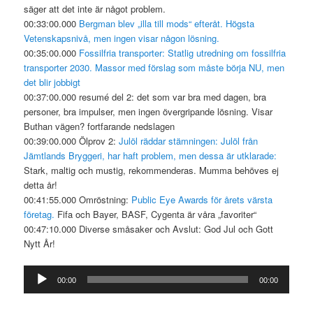
säger att det inte är något problem.
00:33:00.000
Bergman blev „illa till mods“ efteråt. Högsta
Vetenskapsnivå, men ingen visar någon lösning.
00:35:00.000
Fossilfria transporter: Statlig utredning om fossilfria
transporter 2030. Massor med förslag som måste börja NU, men
det blir jobbigt
00:37:00.000 resumé del 2: det som var bra med dagen, bra
personer, bra impulser, men ingen övergripande lösning. Visar
Buthan vägen? fortfarande nedslagen
00:39:00.000 Ölprov 2:
Julöl räddar stämningen: Julöl från
Jämtlands Bryggeri, har haft problem, men dessa är utklarade:
Stark, maltig och mustig, rekommenderas. Mumma behöves ej
detta år!
00:41:55.000 Omröstning:
Public Eye Awards för årets värsta
företag.
Fifa och Bayer, BASF, Cygenta är våra „favoriter“
00:47:10.000 Diverse småsaker och Avslut: God Jul och Gott
Nytt År!
Ljudspelare
00:00
00:00