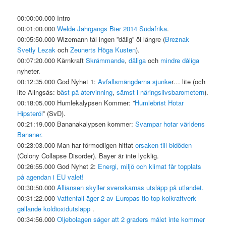
00:00:00.000 Intro
00:01:00.000
Welde Jahrgangs Bier 2014 Südafrika
.
00:05:50.000 Wizemann tål ingen ”dålig” öl längre (
Breznak
Svetly Lezak
och
Zeunerts Höga Kusten
).
00:07:20.000 Kärnkraft
Skrämmande
,
dåliga
och
mindre dåliga
nyheter.
00:12:35.000 God Nyhet 1:
Avfallsmängderna sjunke
r… lite (och
lite Alingsås: b
äst på återvinning
,
sämst i näringslivsbarometern
).
00:18:05.000 Humlekalypsen Kommer: ”
Humlebrist Hotar
Hipsteröl
” (SvD).
00:21:19.000 Bananakalypsen kommer:
Svampar hotar världens
Bananer.
00:23:03.000 Man har förmodligen hittat
orsaken till bidöden
(Colony Collapse Disorder). Bayer är inte lycklig.
00:26:55.000 God Nyhet 2:
Energi, miljö och klimat får topplats
på agendan i EU valet!
00:30:50.000
Alliansen skyller svenskarnas utsläpp på utlandet.
00:31:22.000
Vattenfall äger 2 av Europas tio top kolkraftverk
gällande koldioxidutsläpp
.
00:34:56.000
Oljebolagen säger att 2 graders målet inte kommer