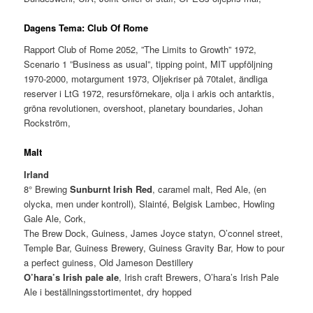
Dagens Tema: Club Of Rome
Rapport Club of Rome 2052, ”The Limits to Growth” 1972,
Scenario 1 ”Business as usual”, tipping point, MIT uppföljning
1970-2000, motargument 1973, Oljekriser på 70talet, ändliga
reserver i LtG 1972, resursförnekare, olja i arkis och antarktis,
gröna revolutionen, overshoot, planetary boundaries, Johan
Rockström,
Malt
Irland
8° Brewing
Sunburnt Irish Red
, caramel malt, Red Ale, (en
olycka, men under kontroll), Slainté, Belgisk Lambec, Howling
Gale Ale, Cork,
The Brew Dock, Guiness, James Joyce statyn, O’connel street,
Temple Bar, Guiness Brewery, Guiness Gravity Bar, How to pour
a perfect guiness, Old Jameson Destillery
O’hara’s Irish pale ale
, Irish craft Brewers, O’hara’s Irish Pale
Ale i beställningsstortimentet, dry hopped