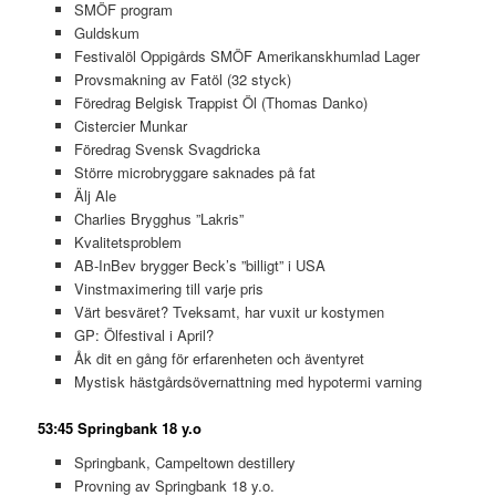
SMÖF program
Guldskum
Festivalöl Oppigårds SMÖF Amerikanskhumlad Lager
Provsmakning av Fatöl (32 styck)
Föredrag Belgisk Trappist Öl (Thomas Danko)
Cistercier Munkar
Föredrag Svensk Svagdricka
Större microbryggare saknades på fat
Älj Ale
Charlies Brygghus ”Lakris”
Kvalitetsproblem
AB-InBev brygger Beck’s ”billigt” i USA
Vinstmaximering till varje pris
Värt besväret? Tveksamt, har vuxit ur kostymen
GP: Ölfestival i April?
Åk dit en gång för erfarenheten och äventyret
Mystisk hästgårdsövernattning med hypotermi varning
53:45 Springbank 18 y.o
Springbank, Campeltown destillery
Provning av Springbank 18 y.o.