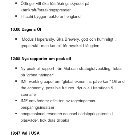
Öttinger vill öka försäkringsskyddet på
kärnkraft/försäkringspremier
Hitachi bygger reaktorer i england
10:00 Dagens Öl
Modus Hoperandy, Ska Brewery, gott och hummligt..
grapefrukt, men kan bli för mycket i längden
12:55 Nya rapporter om peak oil
Ny peak oil rapport från McLean strategiutveckling, fokus
på ”gröna näringar”
IMF working paper om ”global eknomins påverkan” Oil and
the economy, possible futures, dyr olja i framtiden 5
scenarier
IMF omvärderar effekten av regeringarnas
besparingsinsatser
congressional research counsel nedsippringsteorin i
blåsväder, fick dras tillbaka
19:47 Val i USA