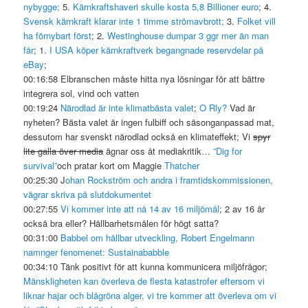
nybygge;
5.
Kärnkraftshaveri skulle kosta 5,8 Billioner euro
; 4.
Svensk kärnkraft klarar inte 1 timme strömavbrott;
3.
Folket vill
ha förnybart först
; 2.
Westinghouse dumpar 3 ggr mer än man
får
; 1.
I USA köper kärnkraftverk begangnade reservdelar på
eBay
;
00:16:58 Elbranschen måste hitta nya lösningar för att bättre
integrera sol, vind och vatten
00:19:24
Närodlad är inte klimatbästa valet
;
O Rly?
Vad är
nyheten? Bästa valet är ingen fulbiff och säsonganpassad mat,
dessutom har svenskt närodlad också en klimateffekt; Vi
spyr
lite galla över media
ägnar oss åt mediakritik…
”Dig for
survival”
och pratar kort om Maggie
Thatcher
00:25:30 J
ohan Rockström och andra i framtidskommissionen,
vägrar skriva på slutdokumentet
00:27:55
Vi kommer inte att nå 14 av 16 miljömål
; 2 av 16 är
också bra eller? Hållbarhetsmålen för högt satta?
00:31:00
Babbel om hållbar utveckling, Robert Engelmann
namnger fenomenet: Sustainababble
00:34:10 Tänk positivt för att kunna kommunicera miljöfrågor;
Mänskligheten kan överleva de flesta katastrofer eftersom vi
liknar hajar och blågröna alger, vi tre kommer att överleva om vi