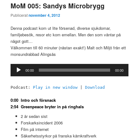
MoM 005: Sandys Microbrygg
Publicerat
november 4, 2012
Denna podcast kom ut lite försenad, diverse sjukdomar,
familjebesök, resor etc kom emellan. Men den som väntar på
något gott…
Välkommen till 60 minuter (nästan exakt!) Malt och Miljö från ett
monsundrabbad Alingsås
Ljudspelare
00:00
00:00
Podcast:
Play in new window
|
Download
0:00 Intro och försnack
2:54 Greenpeace bryter in på ringhals
2 år sedan sist
Forskarksincident 2006
Film på internet
Säkerhetsstyrkor på franska kärnkraftverk