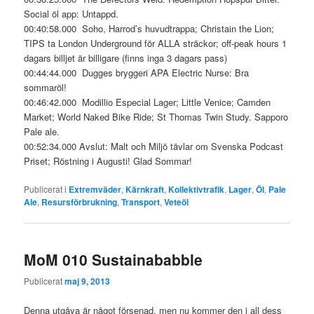
Social öl app: Untappd.
00:40:58.000 Soho, Harrod’s huvudtrappa; Christain the Lion;
TIPS ta London Underground för ALLA sträckor; off-peak hours 1
dagars billjet är billigare (finns inga 3 dagars pass)
00:44:44.000 Dugges bryggeri APA Electric Nurse: Bra
sommaröl!
00:46:42.000 Modillio Especial Lager; Little Venice; Camden
Market; World Naked Bike Ride; St Thomas Twin Study. Sapporo
Pale ale.
00:52:34.000 Avslut: Malt och Miljö tävlar om Svenska Podcast
Priset; Röstning i Augusti! Glad Sommar!
Publicerat i
Extremväder
,
Kärnkraft
,
Kollektivtrafik
,
Lager
,
Öl
,
Pale
Ale
,
Resursförbrukning
,
Transport
,
Veteöl
MoM 010 Sustainababble
Publicerat
maj 9, 2013
Denna utgåva är något försenad, men nu kommer den i all dess