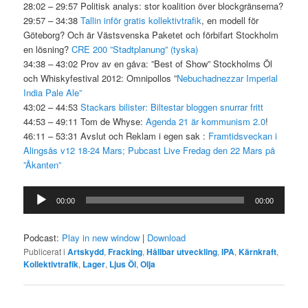
28:02 – 29:57 Politisk analys: stor koalition över blockgränserna?
29:57 – 34:38
Tallin inför gratis kollektivtrafik
, en modell för
Göteborg? Och är Västsvenska Paketet och förbifart Stockholm
en lösning?
CRE 200 ”Stadtplanung” (tyska)
34:38 – 43:02 Prov av en gåva: ”Best of Show” Stockholms Öl
och Whiskyfestival 2012: Omnipollos ”
Nebuchadnezzar Imperial
India Pale Ale”
43:02 – 44:53
Stackars bilister:
Biltestar bloggen snurrar fritt
44:53 – 49:11 Tom de Whyse:
Agenda 21 är kommunism 2.0
!
46:11 – 53:31 Avslut och Reklam i egen sak :
Framtidsveckan i
Alingsås v12 18-24 Mars;
Pubcast Live Fredag den 22 Mars på
”Åkanten”
Ljudspelare
00:00
00:00
Podcast:
Play in new window
|
Download
Publicerat i
Artskydd
,
Fracking
,
Hållbar utveckling
,
IPA
,
Kärnkraft
,
Kollektivtrafik
,
Lager
,
Ljus Öl
,
Olja