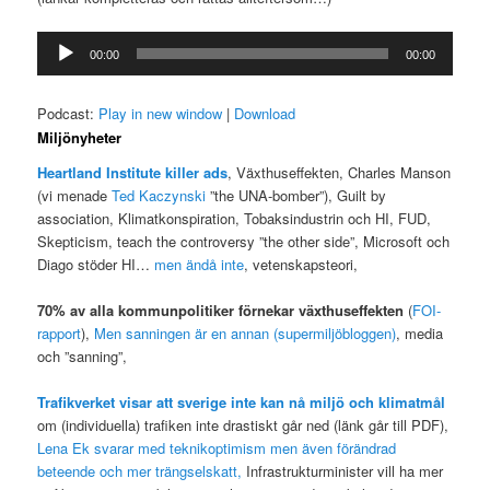
Ljudspelare
00:00
00:00
Podcast:
Play in new window
|
Download
Miljönyheter
Heartland Institute killer ads
, Växthuseffekten, Charles Manson
(vi menade
Ted Kaczynski
”the UNA-bomber”), Guilt by
association, Klimatkonspiration, Tobaksindustrin och HI, FUD,
Skepticism, teach the controversy ”the other side”, Microsoft och
Diago stöder HI…
men ändå inte
, vetenskapsteori,
70% av alla kommunpolitiker förnekar växthuseffekten
(
FOI-
rapport
),
Men sanningen är en annan (supermiljöbloggen)
, media
och ”sanning”,
Trafikverket visar att sverige inte kan nå miljö och klimatmål
om (individuella) trafiken inte drastiskt går ned (länk går till PDF),
Lena Ek svarar med teknikoptimism men även förändrad
beteende och mer trängselskatt,
Infrastrukturminister vill ha mer