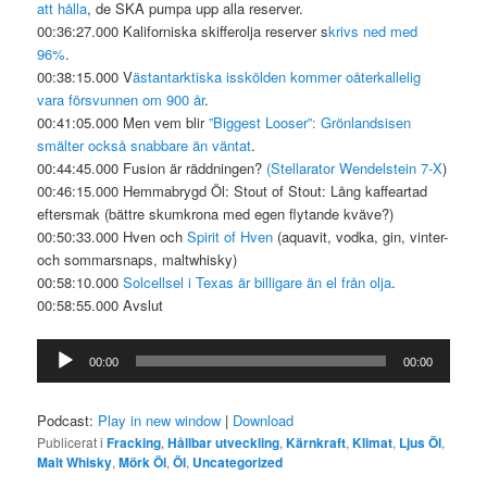
att hålla
, de SKA pumpa upp alla reserver.
00:36:27.000 Kaliforniska skifferolja reserver s
krivs ned med
96%
.
00:38:15.000 V
ästantarktiska isskölden kommer oåterkallelig
vara försvunnen om 900 år
.
00:41:05.000 Men vem blir
”Biggest Looser”: Grönlandsisen
smälter också snabbare än väntat
.
00:44:45.000 Fusion är räddningen?
(Stellarator Wendelstein 7-X
)
00:46:15.000 Hemmabrygd Öl: Stout of Stout: Lång kaffeartad
eftersmak (bättre skumkrona med egen flytande kväve?)
00:50:33.000 Hven och
Spirit of Hven
(aquavit, vodka, gin, vinter-
och sommarsnaps, maltwhisky)
00:58:10.000
Solcellsel i Texas är billigare än el från olja
.
00:58:55.000 Avslut
Ljudspelare
00:00
00:00
Podcast:
Play in new window
|
Download
Publicerat i
Fracking
,
Hållbar utveckling
,
Kärnkraft
,
Klimat
,
Ljus Öl
,
Malt Whisky
,
Mörk Öl
,
Öl
,
Uncategorized