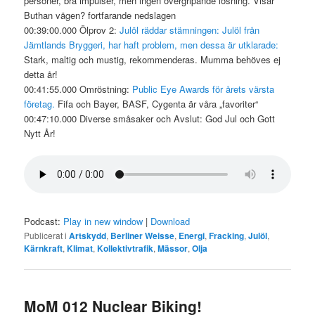
personer, bra impulser, men ingen övergripande lösning. Visar
Buthan vägen? fortfarande nedslagen
00:39:00.000 Ölprov 2:
Julöl räddar stämningen: Julöl från
Jämtlands Bryggeri, har haft problem, men dessa är utklarade:
Stark, maltig och mustig, rekommenderas. Mumma behöves ej
detta år!
00:41:55.000 Omröstning:
Public Eye Awards för årets värsta
företag.
Fifa och Bayer, BASF, Cygenta är våra „favoriter“
00:47:10.000 Diverse småsaker och Avslut: God Jul och Gott
Nytt År!
Podcast:
Play in new window
|
Download
Publicerat i
Artskydd
,
Berliner Weisse
,
Energi
,
Fracking
,
Julöl
,
Kärnkraft
,
Klimat
,
Kollektivtrafik
,
Mässor
,
Olja
MoM 012 Nuclear Biking!