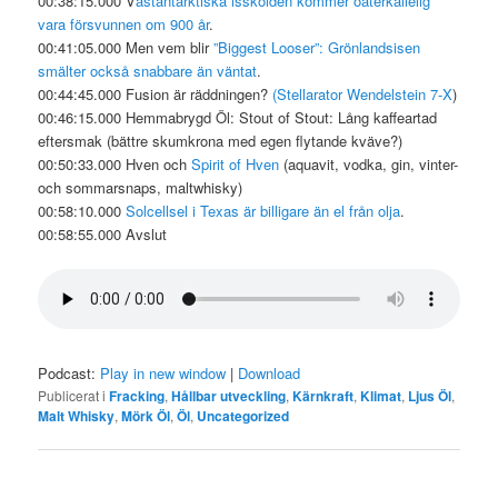
00:38:15.000 V
ästantarktiska isskölden kommer oåterkallelig
vara försvunnen om 900 år
.
00:41:05.000 Men vem blir
”Biggest Looser”: Grönlandsisen
smälter också snabbare än väntat
.
00:44:45.000 Fusion är räddningen?
(Stellarator Wendelstein 7-X
)
00:46:15.000 Hemmabrygd Öl: Stout of Stout: Lång kaffeartad
eftersmak (bättre skumkrona med egen flytande kväve?)
00:50:33.000 Hven och
Spirit of Hven
(aquavit, vodka, gin, vinter-
och sommarsnaps, maltwhisky)
00:58:10.000
Solcellsel i Texas är billigare än el från olja
.
00:58:55.000 Avslut
Podcast:
Play in new window
|
Download
Publicerat i
Fracking
,
Hållbar utveckling
,
Kärnkraft
,
Klimat
,
Ljus Öl
,
Malt Whisky
,
Mörk Öl
,
Öl
,
Uncategorized