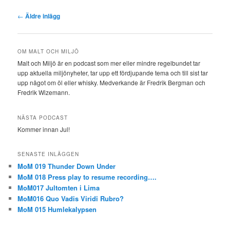
Inläggsnavigering
←
Äldre inlägg
OM MALT OCH MILJÖ
Malt och Miljö är en podcast som mer eller mindre regelbundet tar
upp aktuella miljönyheter, tar upp ett fördjupande tema och till sist tar
upp något om öl eller whisky. Medverkande är Fredrik Bergman och
Fredrik Wizemann.
NÄSTA PODCAST
Kommer innan Jul!
SENASTE INLÄGGEN
MoM 019 Thunder Down Under
MoM 018 Press play to resume recording….
MoM017 Jultomten i Lima
MoM016 Quo Vadis Viridi Rubro?
MoM 015 Humlekalypsen