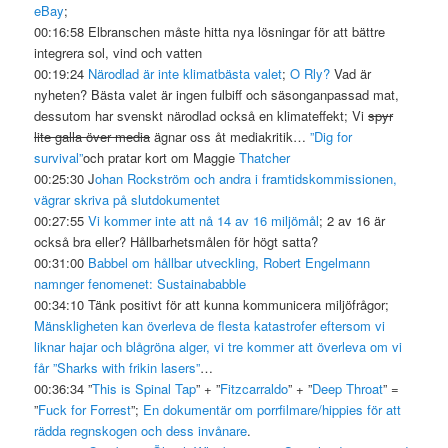
eBay
;
00:16:58 Elbranschen måste hitta nya lösningar för att bättre
integrera sol, vind och vatten
00:19:24
Närodlad är inte klimatbästa valet
;
O Rly?
Vad är
nyheten? Bästa valet är ingen fulbiff och säsonganpassad mat,
dessutom har svenskt närodlad också en klimateffekt; Vi
spyr
lite galla över media
ägnar oss åt mediakritik…
”Dig for
survival”
och pratar kort om Maggie
Thatcher
00:25:30 J
ohan Rockström och andra i framtidskommissionen,
vägrar skriva på slutdokumentet
00:27:55
Vi kommer inte att nå 14 av 16 miljömål
; 2 av 16 är
också bra eller? Hållbarhetsmålen för högt satta?
00:31:00
Babbel om hållbar utveckling, Robert Engelmann
namnger fenomenet: Sustainababble
00:34:10 Tänk positivt för att kunna kommunicera miljöfrågor;
Mänskligheten kan överleva de flesta katastrofer eftersom vi
liknar hajar och blågröna alger, vi tre kommer att överleva om vi
får
”Sharks with frikin lasers”
…
00:36:34 ”
This is Spinal Tap
” + ”
Fitzcarraldo
” + ”
Deep Throat
” =
”
Fuck for Forrest
”;
En dokumentär om porrfilmare/hippies för att
rädda regnskogen och dess invånare
.