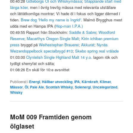
00:40:28
Göteborgs Öl och Whiskymässa
;
Stapplande start med
långa köer,
men i övrig trevlig mässa med relevanta utställare
och lättåtkomliga montrar; Vi hade öl i fokus och ligger därmed i
tiden.
Brew dog ”Hello my name is Ingrid”
. Malmö Brygghus mest
udda med en Hampa IPA (
Hop-man I.P.A.)
00:49:55 Rapport från Stockholm:
Saddle & Sabre
;
Woodford
Reserve
;
Macarthys Oregon Single Malt
;
Kirin ichiban premium
press
bryggd på
Weihestephan Brauerei
;
Akkurat
;
Nynäs
Weizendoppelbock specialbrygd #13
;
Skebo spring real vrålade
01:03:00
Clynlelish Single Highland Malt 14 y.o.
lagom rök och
tydligt sherryfat och sälta;
01:08:26 En skål för 10:e avsnittet
Publicerat i
Energi
,
Hållbar utveckling
,
IPA
,
Kärnkraft
,
Klimat
,
Mässor
,
Öl
,
Pale Ale
,
Scottish Whisky
,
Solenergi
,
Uncategorized
,
Whisky
MoM 009 Framtiden genom
ölglaset