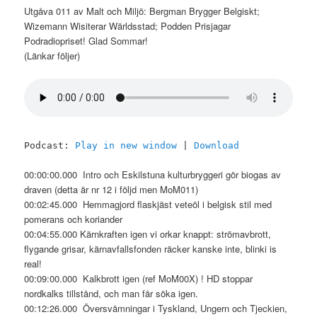
Utgåva 011 av Malt och Miljö: Bergman Brygger Belgiskt;
Wizemann Wisiterar Wärldsstad; Podden Prisjagar
Podradiopriset! Glad Sommar!
(Länkar följer)
Podcast:
Play in new window
|
Download
00:00:00.000 Intro och Eskilstuna kulturbryggeri gör biogas av
draven (detta är nr 12 i följd men MoM011)
00:02:45.000 Hemmagjord flaskjäst veteöl i belgisk stil med
pomerans och koriander
00:04:55.000 Kärnkraften igen vi orkar knappt: strömavbrott,
flygande grisar, kärnavfallsfonden räcker kanske inte, blinki is
real!
00:09:00.000 Kalkbrott igen (ref MoM00X) ! HD stoppar
nordkalks tillstånd, och man får söka igen.
00:12:26.000 Översvämningar i Tyskland, Ungern och Tjeckien,