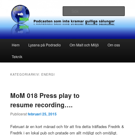
Hoppa
Hoppa
Podcasten som inte kramar gulliga sälungar
till
till
Sök
primärt
sekundärt
innehåll
innehåll
Malt och Miljö
Huvudmeny
Hem
Lyssna på Podradio
Om Malt och Miljö
Om oss
Teknik
KATEGORIARKIV:
ENERGI
MoM 018 Press play to
resume recording….
Publicerat
februari 25, 2015
Februari är en kort månad och för att fira detta träffades Fredrik &
Fredrik i en lokal pub och pratade om allt möjligt och omöjligt.