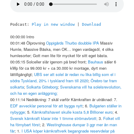
Podcast:
Play in new window
|
Download
00:00:00 Intro
00:01:48 Ölprovning
Oppigårds Thurbo doubble IPA
Massiv
Humle, Massive Bäska, men OK… ingen vardagsöl, 4 olika
humlesorter; Gott men lite för mycket för sitt eget bästa.
00:05:15 Solceller slår igenom på bred front;
Bauhaus
säler 6
kWp för ca 99.000 kr + ca 30.000 kr montage, dyrt men
lättillgängligt;
UBS ser att solel är redan nu lika billig som el i
södra Tyskland, 20% i tyskland fram till 2020
;
Örebro tar fram
solkarta
;
Solkarta Göteborg
;
Svenskarna vill ha solelsrevolution,
och ha en egen anläggning;
00:11:14 Nedräkning: 7 skäl varför Kärnkraften är uträknad: 7.
EDF avvecklar personal för att bygga nytt
; 6.
Bulgarien ställer in
nybygge;
5.
Kärnkraftshaveri skulle kosta 5,8 Billioner euro
; 4.
Svensk kärnkraft klarar inte 1 timme strömavbrott;
3.
Folket vill
ha förnybart först
; 2.
Westinghouse dumpar 3 ggr mer än man
får
; 1.
I USA köper kärnkraftverk begangnade reservdelar på