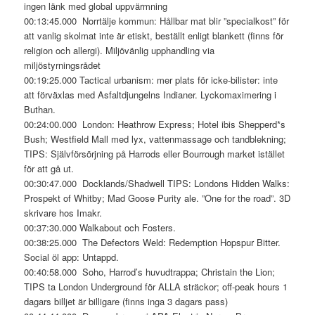
ingen länk med global uppvärmning
00:13:45.000 Norrtälje kommun: Hållbar mat blir ”specialkost” för
att vanlig skolmat inte är etiskt, beställt enligt blankett (finns för
religion och allergi). Miljövänlig upphandling via
miljöstyrningsrådet
00:19:25.000 Tactical urbanism: mer plats för icke-bilister: inte
att förväxlas med Asfaltdjungelns Indianer. Lyckomaximering i
Buthan.
00:24:00.000 London: Heathrow Express; Hotel ibis Shepperd*s
Bush; Westfield Mall med lyx, vattenmassage och tandblekning;
TIPS: Självförsörjning på Harrods eller Bourrough market istället
för att gå ut.
00:30:47.000 Docklands/Shadwell TIPS: Londons Hidden Walks:
Prospekt of Whitby; Mad Goose Purity ale. ”One for the road”. 3D
skrivare hos Imakr.
00:37:30.000 Walkabout och Fosters.
00:38:25.000 The Defectors Weld: Redemption Hopspur Bitter.
Social öl app: Untappd.
00:40:58.000 Soho, Harrod’s huvudtrappa; Christain the Lion;
TIPS ta London Underground för ALLA sträckor; off-peak hours 1
dagars billjet är billigare (finns inga 3 dagars pass)