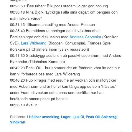
00:25:50 ”Bee urban” Bikupor i stadsmiljö ger god honung
00:30:18 Nina Björk ”Lyckliga i alla sina dagar: om pengars och
människors värde”
00:31:13 Tillsammansodling med Anders Persson
00:35:40 Framtidens utmaningar och tillväxtbrancher:
Föreläsningar och diskussion med
Andreas Cervenka
(Krönikör
SvD),
Lars Wilderäng
(Bloggen: Cornucopia), Frances Sprei
(forskare på Chalmers inom fysisk resursteori)
00:41:30 Stadsbyggnadslunch på passivhuscentrum med Anders
Kyrkander (Tidaholms Kommun)
00:42:23 Peak Oil – hur kommer det att förändra våra liv och hur
kan vi förbereda oss med Lars Wilderäng
00:46:20 Publikfrågor med resumé av veckan och maltdrycker
med Robert som undrar hur vi kan fånga upp de som ”frälstes”
under Framtidsveckan och Jonas som berättar hur han
beräknade sanna priset på bensin
00:56:18 Avslut
Publicerat i
Hållbar utveckling
,
Lager
,
Ljus Öl
,
Peak Oil
,
Solenergi
,
Vindkraft