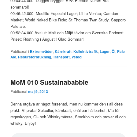
00:44:44.000 Dugges bryggeri APA Electric Nurse: Bra
sommaröl!
00:46:42.000 Modillio Especial Lager; Little Venice; Camden
Market; World Naked Bike Ride; St Thomas Twin Study. Sapporo
Pale ale.
00:52:34.000 Avslut: Malt och Miljö tävlar om Svenska Podcast
Priset; Röstning i Augusti! Glad Sommar!
Publicerat i
Extremväder
,
Kärnkraft
,
Kollektivtrafik
,
Lager
,
Öl
,
Pale
Ale
,
Resursförbrukning
,
Transport
,
Veteöl
MoM 010 Sustainababble
Publicerat
maj 9, 2013
Denna utgåva är något försenad, men nu kommer den i all dess
prakt. Vi pratar Solceller, kärnkraft, ohållbar hållbarhet, k*a för
regnskogen, Öl- och Whiskymässa, Stockholm och provar öl och
whisky. Enjoy!