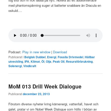
tog slut och vi fick ladda på nytt. Notera att ett audiointerface
med phantomspänning suger ut batterier snabbare än Dracula en
oskuld….
Podcast:
Play in new window
|
Download
Publicerat i
Belgisk Dubbel
,
Energi
,
Fossila Drivmedel
,
Hållbar
utveckling
,
IPA
,
Klimat
,
Öl
,
Olja
,
Peak Oil
,
Resursförbrukning
,
Solenergi
,
Vindkraft
MoM 013 Drill Week Dialogue
Publicerat
december 23, 2013
Förutom diverse nyheter kring kärnenergi, vattenfall, havet och
galet, pratar vi om Nobel Week Dialogue som hölls i början av