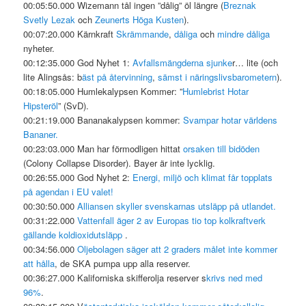
00:05:50.000 Wizemann tål ingen ”dålig” öl längre (
Breznak
Svetly Lezak
och
Zeunerts Höga Kusten
).
00:07:20.000 Kärnkraft
Skrämmande
,
dåliga
och
mindre dåliga
nyheter.
00:12:35.000 God Nyhet 1:
Avfallsmängderna sjunke
r… lite (och
lite Alingsås: b
äst på återvinning
,
sämst i näringslivsbarometern
).
00:18:05.000 Humlekalypsen Kommer: ”
Humlebrist Hotar
Hipsteröl
” (SvD).
00:21:19.000 Bananakalypsen kommer:
Svampar hotar världens
Bananer.
00:23:03.000 Man har förmodligen hittat
orsaken till bidöden
(Colony Collapse Disorder). Bayer är inte lycklig.
00:26:55.000 God Nyhet 2:
Energi, miljö och klimat får topplats
på agendan i EU valet!
00:30:50.000
Alliansen skyller svenskarnas utsläpp på utlandet.
00:31:22.000
Vattenfall äger 2 av Europas tio top kolkraftverk
gällande koldioxidutsläpp
.
00:34:56.000
Oljebolagen säger att 2 graders målet inte kommer
att hålla
, de SKA pumpa upp alla reserver.
00:36:27.000 Kaliforniska skifferolja reserver s
krivs ned med
96%
.