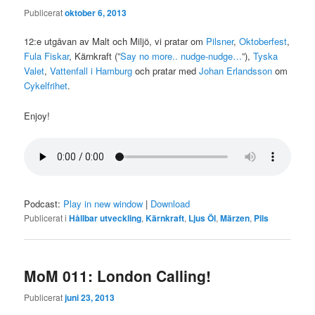
Publicerat
oktober 6, 2013
12:e utgåvan av Malt och Miljö, vi pratar om
Pilsner
,
Oktoberfest
,
Fula Fiskar
, Kärnkraft (”
Say no more.. nudge-nudge…
”),
Tyska
Valet
,
Vattenfall i Hamburg
och pratar med
Johan Erlandsson
om
Cykelfrihet
.
Enjoy!
Podcast:
Play in new window
|
Download
Publicerat i
Hållbar utveckling
,
Kärnkraft
,
Ljus Öl
,
Märzen
,
Pils
MoM 011: London Calling!
Publicerat
juni 23, 2013