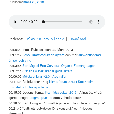
Publicerat
mars 23, 2013
Podcast:
Play in new window
|
Download
00:00:00 Intro ”Pubcast” den 22. Mars 2013
00:01:17
Fossil kraftproduktion dyrare
och mer
subventionerad
än sol och vind
00:03:55
San Miguel Eco Cerveca ”Organic Farming Lager”
00:07:14
Stefan Fölster skapar goda skratt
00:09:09
Mördarsniglar v2.0 i Australien
00:11:34 Reflektioner kring
Klimatforum 2013 i Stockholm:
Klimatet och Transporterna
00:15:02 Dagens Tema:
Framtidsveckan 2013
i Alingsås, vi går
igenom några
programpunkter
som vi hade besökt
00:18:50 Pär Holmgren ”Klimatfrågan – en bland flera utmanginar”
00:21:40 ”Vattnets betydelse för skogsbruk” och ”Hyggesfritt
skogsbruk”