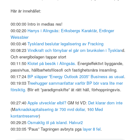
Här är innehållet:
00:00:00 Intro in medias res!
00:02:20
Harrys i Alingsås
:
Eriksbergs Karaktär
,
Erdinger
Weissbier
00:03:46
Tyskland beslutar legalisering av Fracking
00:08:23
Vindkraft och förnybar el går om brunkolen i Tysklan
d.
Och energibolagen tappar stort
00:11:50
Klotet på besök i Alingsås.
Energieffektivt byggande,
passivhus, hållbarhetsfilosofi och fastighetsnära insamling.
00:17:24
BP släpper ”Energy Outlook 2035” Business as usual
.
00:19:03 T
reehugger sammanfattar varför BP bör vara lite mer
försiktig.
Blir ett ”paradigmskifte” åt rätt håll, förhoppningsvis.
00:27:40
Apple utvecklar elbil?
GM fd VD:
Det klarar dom inte
(M
arknadskapitalisering är 700 mrd dollar,
1
60 Med
kontantreserver
)
00:29:25
Osmaklig öl på island. Halvur2
00:33:05 ”Paus” Tagningen avbryts pga
layer 8 fel
.