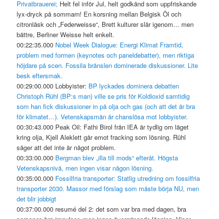
Privatbrauerei;
Helt fel inför Jul, helt godkänd som uppfriskande
lyx-dryck på sommarn! En korsning mellan Belgisk Öl och
citronläsk och „Federweisse“, Brett kulturer slår igenom… men
bättre, Berliner Weisse helt enkelt.
00:22:35.000
Nobel Week Dialogue: Energi Klimat Framtid,
problem med formen (keynotes och paneldebatter), men riktiga
höjdare på scen. Fossila bränslen dominerade diskussioner. Lite
besk eftersmak.
00:29:00.000 Lobbyister:
BP lyckades dominera debatten
Christoph Rühl (BP:s man) ville se pris för Koldioxid samtidig
som han fick diskussioner in på olja och gas (och att det är bra
för klimatet…). Vetenskapsmän är chanslösa mot lobbyister.
00:30:43.000 Peak Oil: Fathi Birol från IEA är tydlig om läget
kring olja, Kjell Aleklett går emot fracking som lösning. Rühl
säger att det inte är något problem.
00:33:00.000
Bergman blev „illa till mods“ efteråt. Högsta
Vetenskapsnivå, men ingen visar någon lösning.
00:35:00.000
Fossilfria transporter: Statlig utredning om fossilfria
transporter 2030. Massor med förslag som måste börja NU, men
det blir jobbigt
00:37:00.000 resumé del 2: det som var bra med dagen, bra