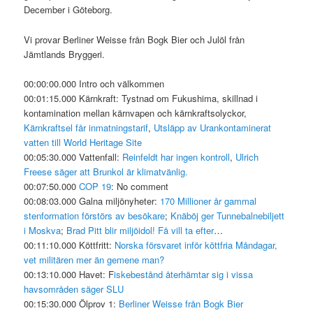
December i Göteborg.
Vi provar Berliner Weisse från Bogk Bier och Julöl från
Jämtlands Bryggeri.
00:00:00.000 Intro och välkommen
00:01:15.000 Kärnkraft: Tystnad om Fukushima, skillnad i
kontamination mellan kärnvapen och kärnkraftsolyckor,
Kärnkraftsel får inmatningstarif
,
Utsläpp av Urankontaminerat
vatten till World Heritage Site
00:05:30.000 Vattenfall:
Reinfeldt har ingen kontroll
,
Ulrich
Freese säger att Brunkol är klimatvänlig.
00:07:50.000
COP 19
: No comment
00:08:03.000 Galna miljönyheter:
170 Millioner år gammal
stenformation
förstörs av besökare
;
Knäböj ger Tunnebalnebiljett
i Moskva
;
Brad Pitt blir miljöidol! Få vill ta efter
…
00:11:10.000 Köttfritt:
Norska försvaret inför köttfria Måndagar,
vet militären mer än gemene man?
00:13:10.000 Havet: F
iskebestånd återhämtar sig i vissa
havsområden säger SLU
00:15:30.000 Ölprov 1:
Berliner Weisse från Bogk Bier