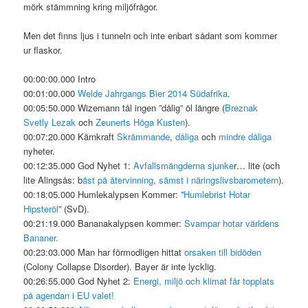
mörk stämmning kring miljöfrågor.
Men det finns ljus i tunneln och inte enbart sådant som kommer
ur flaskor.
00:00:00.000 Intro
00:01:00.000
Welde Jahrgangs Bier 2014 Südafrika
.
00:05:50.000 Wizemann tål ingen ”dålig” öl längre (
Breznak
Svetly Lezak
och
Zeunerts Höga Kusten
).
00:07:20.000 Kärnkraft
Skrämmande
,
dåliga
och
mindre dåliga
nyheter.
00:12:35.000 God Nyhet 1:
Avfallsmängderna sjunke
r… lite (och
lite Alingsås: b
äst på återvinning
,
sämst i näringslivsbarometern
).
00:18:05.000 Humlekalypsen Kommer: ”
Humlebrist Hotar
Hipsteröl
” (SvD).
00:21:19.000 Bananakalypsen kommer:
Svampar hotar världens
Bananer.
00:23:03.000 Man har förmodligen hittat
orsaken till bidöden
(Colony Collapse Disorder). Bayer är inte lycklig.
00:26:55.000 God Nyhet 2:
Energi, miljö och klimat får topplats
på agendan i EU valet!