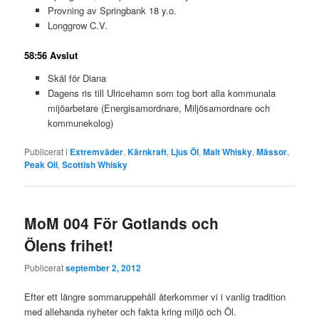
Provning av Springbank 18 y.o.
Longgrow C.V.
58:56 Avslut
Skål för Diana
Dagens ris till Ulricehamn som tog bort alla kommunala
mijöarbetare (Energisamordnare, Miljösamordnare och
kommunekolog)
Publicerat i
Extremväder
,
Kärnkraft
,
Ljus Öl
,
Malt Whisky
,
Mässor
,
Peak Oil
,
Scottish Whisky
MoM 004 För Gotlands och
Ölens frihet!
Publicerat
september 2, 2012
Efter ett längre sommaruppehåll återkommer vi i vanlig tradition
med allehanda nyheter och fakta kring miljö och Öl.