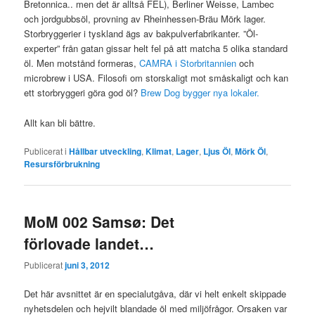
Bretonnica.. men det är alltså FEL), Berliner Weisse, Lambec
och jordgubbsöl, provning av Rheinhessen-Bräu Mörk lager.
Storbryggerier i tyskland ägs av bakpulverfabrikanter. ”Öl-
experter” från gatan gissar helt fel på att matcha 5 olika standard
öl. Men motstånd formeras,
CAMRA i Storbritannien
och
microbrew i USA. Filosofi om storskaligt mot småskaligt och kan
ett storbryggeri göra god öl?
Brew Dog bygger nya lokaler.
Allt kan bli bättre.
Publicerat i
Hållbar utveckling
,
Klimat
,
Lager
,
Ljus Öl
,
Mörk Öl
,
Resursförbrukning
MoM 002 Samsø: Det
förlovade landet…
Publicerat
juni 3, 2012
Det här avsnittet är en specialutgåva, där vi helt enkelt skippade
nyhetsdelen och hejvilt blandade öl med miljöfrågor. Orsaken var