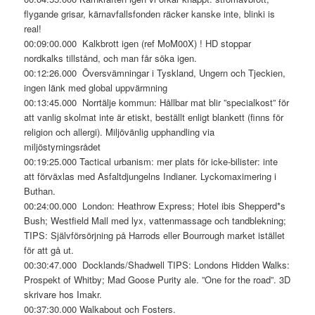
flygande grisar, kärnavfallsfonden räcker kanske inte, blinki is
real!
00:09:00.000 Kalkbrott igen (ref MoM00X) ! HD stoppar
nordkalks tillstånd, och man får söka igen.
00:12:26.000 Översvämningar i Tyskland, Ungern och Tjeckien,
ingen länk med global uppvärmning
00:13:45.000 Norrtälje kommun: Hållbar mat blir ”specialkost” för
att vanlig skolmat inte är etiskt, beställt enligt blankett (finns för
religion och allergi). Miljövänlig upphandling via
miljöstyrningsrådet
00:19:25.000 Tactical urbanism: mer plats för icke-bilister: inte
att förväxlas med Asfaltdjungelns Indianer. Lyckomaximering i
Buthan.
00:24:00.000 London: Heathrow Express; Hotel ibis Shepperd*s
Bush; Westfield Mall med lyx, vattenmassage och tandblekning;
TIPS: Självförsörjning på Harrods eller Bourrough market istället
för att gå ut.
00:30:47.000 Docklands/Shadwell TIPS: Londons Hidden Walks:
Prospekt of Whitby; Mad Goose Purity ale. ”One for the road”. 3D
skrivare hos Imakr.
00:37:30.000 Walkabout och Fosters.