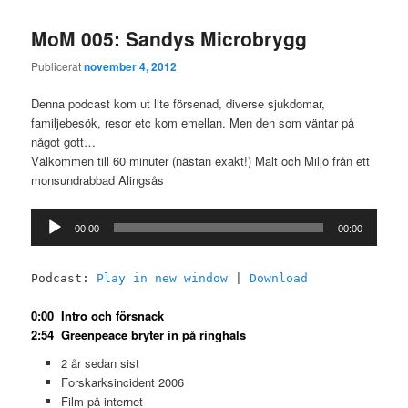
MoM 005: Sandys Microbrygg
Publicerat
november 4, 2012
Denna podcast kom ut lite försenad, diverse sjukdomar,
familjebesök, resor etc kom emellan. Men den som väntar på
något gott…
Välkommen till 60 minuter (nästan exakt!) Malt och Miljö från ett
monsundrabbad Alingsås
Ljudspelare
00:00
00:00
Podcast:
Play in new window
|
Download
0:00 Intro och försnack
2:54 Greenpeace bryter in på ringhals
2 år sedan sist
Forskarksincident 2006
Film på internet