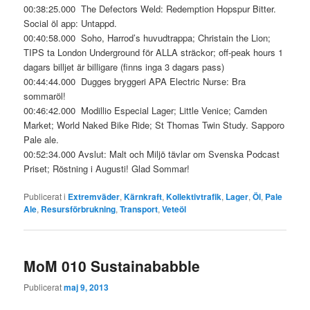
00:38:25.000 The Defectors Weld: Redemption Hopspur Bitter.
Social öl app: Untappd.
00:40:58.000 Soho, Harrod’s huvudtrappa; Christain the Lion;
TIPS ta London Underground för ALLA sträckor; off-peak hours 1
dagars billjet är billigare (finns inga 3 dagars pass)
00:44:44.000 Dugges bryggeri APA Electric Nurse: Bra
sommaröl!
00:46:42.000 Modillio Especial Lager; Little Venice; Camden
Market; World Naked Bike Ride; St Thomas Twin Study. Sapporo
Pale ale.
00:52:34.000 Avslut: Malt och Miljö tävlar om Svenska Podcast
Priset; Röstning i Augusti! Glad Sommar!
Publicerat i
Extremväder
,
Kärnkraft
,
Kollektivtrafik
,
Lager
,
Öl
,
Pale
Ale
,
Resursförbrukning
,
Transport
,
Veteöl
MoM 010 Sustainababble
Publicerat
maj 9, 2013