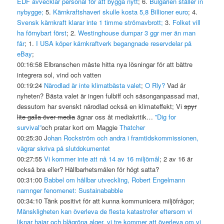
EDF avvecklar personal för att bygga nytt
; 6.
Bulgarien ställer in
nybygge;
5.
Kärnkraftshaveri skulle kosta 5,8 Billioner euro
; 4.
Svensk kärnkraft klarar inte 1 timme strömavbrott;
3.
Folket vill
ha förnybart först
; 2.
Westinghouse dumpar 3 ggr mer än man
får
; 1.
I USA köper kärnkraftverk begangnade reservdelar på
eBay
;
00:16:58 Elbranschen måste hitta nya lösningar för att bättre
integrera sol, vind och vatten
00:19:24
Närodlad är inte klimatbästa valet
;
O Rly?
Vad är
nyheten? Bästa valet är ingen fulbiff och säsonganpassad mat,
dessutom har svenskt närodlad också en klimateffekt; Vi
spyr
lite galla över media
ägnar oss åt mediakritik…
”Dig for
survival”
och pratar kort om Maggie
Thatcher
00:25:30 J
ohan Rockström och andra i framtidskommissionen,
vägrar skriva på slutdokumentet
00:27:55
Vi kommer inte att nå 14 av 16 miljömål
; 2 av 16 är
också bra eller? Hållbarhetsmålen för högt satta?
00:31:00
Babbel om hållbar utveckling, Robert Engelmann
namnger fenomenet: Sustainababble
00:34:10 Tänk positivt för att kunna kommunicera miljöfrågor;
Mänskligheten kan överleva de flesta katastrofer eftersom vi
liknar hajar och blågröna alger, vi tre kommer att överleva om vi