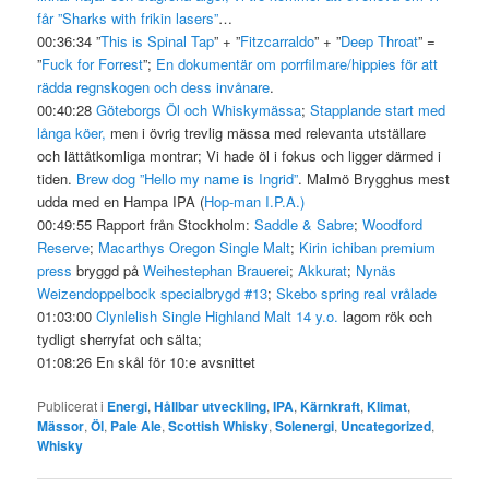
får
”Sharks with frikin lasers”
…
00:36:34 ”
This is Spinal Tap
” + ”
Fitzcarraldo
” + ”
Deep Throat
” =
”
Fuck for Forrest
”;
En dokumentär om porrfilmare/hippies för att
rädda regnskogen och dess invånare
.
00:40:28
Göteborgs Öl och Whiskymässa
;
Stapplande start med
långa köer,
men i övrig trevlig mässa med relevanta utställare
och lättåtkomliga montrar; Vi hade öl i fokus och ligger därmed i
tiden.
Brew dog ”Hello my name is Ingrid”
. Malmö Brygghus mest
udda med en Hampa IPA (
Hop-man I.P.A.)
00:49:55 Rapport från Stockholm:
Saddle & Sabre
;
Woodford
Reserve
;
Macarthys Oregon Single Malt
;
Kirin ichiban premium
press
bryggd på
Weihestephan Brauerei
;
Akkurat
;
Nynäs
Weizendoppelbock specialbrygd #13
;
Skebo spring real vrålade
01:03:00
Clynlelish Single Highland Malt 14 y.o.
lagom rök och
tydligt sherryfat och sälta;
01:08:26 En skål för 10:e avsnittet
Publicerat i
Energi
,
Hållbar utveckling
,
IPA
,
Kärnkraft
,
Klimat
,
Mässor
,
Öl
,
Pale Ale
,
Scottish Whisky
,
Solenergi
,
Uncategorized
,
Whisky