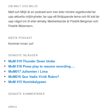
OM MALT OCH MILJÖ
Malt och Miljö är en podcast som mer eller mindre regelbundet tar
upp aktuella miljönyheter, tar upp ett fördjupande tema och till sist tar
upp något om öl eller whisky. Medverkande är Fredrik Bergman och
Fredrik Wizemann.
NÄSTA PODCAST
Kommer innan Jul!
SENASTE INLÄGGEN
MoM 019 Thunder Down Under
MoM 018 Press play to resume recording….
MoM017 Jultomten i Lima
MoM016 Quo Vadis Viridi Rubro?
MoM 015 Humlekalypsen
SENASTE KOMMENTARER
ARKIV