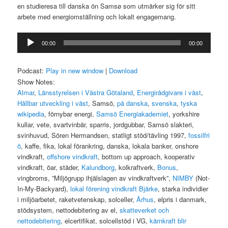
en studieresa till danska ön Samsø som utmärker sig för sitt
arbete med energiomställning och lokalt engagemang.
Ljudspelare
00:00
00:00
Podcast:
Play in new window
|
Download
Show Notes:
Almar
,
Länsstyrelsen i Västra Götaland
,
Energirådgivare i väst
,
Hållbar utveckling i väst
, Samsö,
på danska
,
svenska
,
tyska
wikipedia
, förnybar energi,
Samsö Energiakademiet
, yorkshire
kullar, vete, svartvinbär, sparris, jordgubbar, Samsö slakteri,
svinhuvud, Sören Hermandsen, statligt stöd/tävling 1997,
fossilfri
ö
, kaffe, fika, lokal förankring, danska, lokala banker, onshore
vindkraft,
offshore vindkraft
, bottom up approach, kooperativ
vindkraft, öar, städer,
Kalundborg
, kolkraftverk,
Bonus
,
vingbroms, ”Miljögrupp ihjälslagen av vindkraftverk”,
NIMBY
(Not-
In-My-Backyard),
lokal förening vindkraft Bjärke
, starka individier
i miljöarbetet, raketvetenskap, solceller,
Århus
, elpris i danmark,
stödsystem, nettodebitering av el,
skatteverket och
nettodebitering
, elcertifikat, solcellstöd i VG,
kärnkraft blir