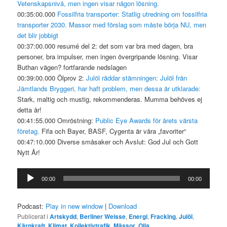
Vetenskapsnivå, men ingen visar någon lösning.
00:35:00.000
Fossilfria transporter: Statlig utredning om fossilfria
transporter 2030. Massor med förslag som måste börja NU, men
det blir jobbigt
00:37:00.000 resumé del 2: det som var bra med dagen, bra
personer, bra impulser, men ingen övergripande lösning. Visar
Buthan vägen? fortfarande nedslagen
00:39:00.000 Ölprov 2:
Julöl räddar stämningen: Julöl från
Jämtlands Bryggeri, har haft problem, men dessa är utklarade:
Stark, maltig och mustig, rekommenderas. Mumma behöves ej
detta år!
00:41:55.000 Omröstning:
Public Eye Awards för årets värsta
företag.
Fifa och Bayer, BASF, Cygenta är våra „favoriter“
00:47:10.000 Diverse småsaker och Avslut: God Jul och Gott
Nytt År!
Ljudspelare
00:00
00:00
Podcast:
Play in new window
|
Download
Publicerat i
Artskydd
,
Berliner Weisse
,
Energi
,
Fracking
,
Julöl
,
Kärnkraft
,
Klimat
,
Kollektivtrafik
,
Mässor
,
Olja