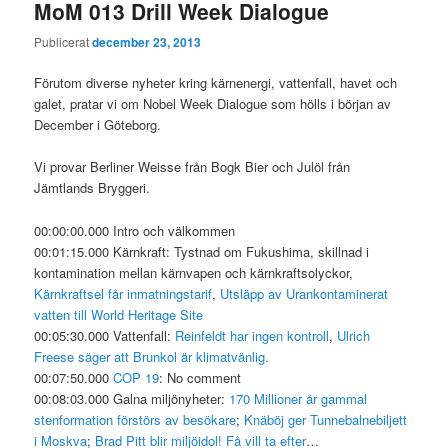
MoM 013 Drill Week Dialogue
Publicerat
december 23, 2013
Förutom diverse nyheter kring kärnenergi, vattenfall, havet och
galet, pratar vi om Nobel Week Dialogue som hölls i början av
December i Göteborg.
Vi provar Berliner Weisse från Bogk Bier och Julöl från
Jämtlands Bryggeri.
00:00:00.000 Intro och välkommen
00:01:15.000 Kärnkraft: Tystnad om Fukushima, skillnad i
kontamination mellan kärnvapen och kärnkraftsolyckor,
Kärnkraftsel får inmatningstarif
,
Utsläpp av Urankontaminerat
vatten till World Heritage Site
00:05:30.000 Vattenfall:
Reinfeldt har ingen kontroll
,
Ulrich
Freese säger att Brunkol är klimatvänlig.
00:07:50.000
COP 19
: No comment
00:08:03.000 Galna miljönyheter:
170 Millioner år gammal
stenformation
förstörs av besökare
;
Knäböj ger Tunnebalnebiljett
i Moskva
;
Brad Pitt blir miljöidol! Få vill ta efter
…