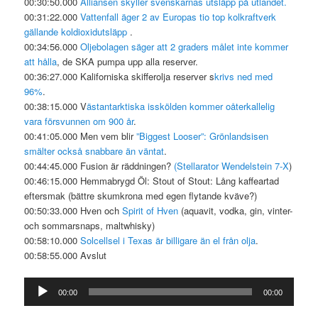
00:30:50.000
Alliansen skyller svenskarnas utsläpp på utlandet.
00:31:22.000
Vattenfall äger 2 av Europas tio top kolkraftverk
gällande koldioxidutsläpp
.
00:34:56.000
Oljebolagen säger att 2 graders målet inte kommer
att hålla
, de SKA pumpa upp alla reserver.
00:36:27.000 Kaliforniska skifferolja reserver s
krivs ned med
96%
.
00:38:15.000 V
ästantarktiska isskölden kommer oåterkallelig
vara försvunnen om 900 år
.
00:41:05.000 Men vem blir
”Biggest Looser”: Grönlandsisen
smälter också snabbare än väntat
.
00:44:45.000 Fusion är räddningen?
(Stellarator Wendelstein 7-X
)
00:46:15.000 Hemmabrygd Öl: Stout of Stout: Lång kaffeartad
eftersmak (bättre skumkrona med egen flytande kväve?)
00:50:33.000 Hven och
Spirit of Hven
(aquavit, vodka, gin, vinter-
och sommarsnaps, maltwhisky)
00:58:10.000
Solcellsel i Texas är billigare än el från olja
.
00:58:55.000 Avslut
Ljudspelare
00:00
00:00