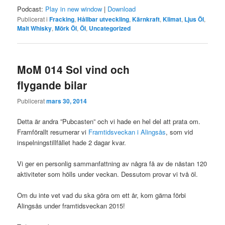
Podcast:
Play in new window
|
Download
Publicerat i
Fracking
,
Hållbar utveckling
,
Kärnkraft
,
Klimat
,
Ljus Öl
,
Malt Whisky
,
Mörk Öl
,
Öl
,
Uncategorized
MoM 014 Sol vind och
flygande bilar
Publicerat
mars 30, 2014
Detta är andra ”Pubcasten” och vi hade en hel del att prata om.
Framförallt resumerar vi
Framtidsveckan i Alingsås
, som vid
inspelningstillfället hade 2 dagar kvar.
Vi ger en personlig sammanfattning av några få av de nästan 120
aktiviteter som hölls under veckan. Dessutom provar vi två öl.
Om du inte vet vad du ska göra om ett år, kom gärna förbi
Alingsås under framtidsveckan 2015!