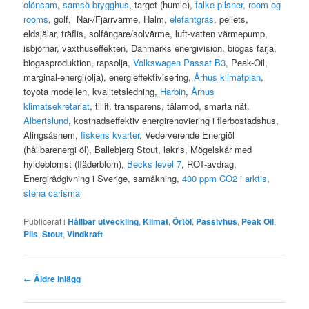
olönsam
,
samsö brygghus
, target (humle),
falke pilsner,
room og
rooms
, golf, När-/Fjärrvärme, Halm,
elefantgräs
, pellets,
eldsjälar, träflis, solfångare/solvärme, luft-vatten värmepump,
isbjörnar, växthuseffekten, Danmarks energivision, biogas färja,
biogasproduktion, rapsolja,
Volkswagen Passat B3
, Peak-Oil,
marginal-energi(olja), energieffektivisering,
Århus klimatplan
,
toyota modellen, kvalitetsledning,
Harbin
,
Århus
klimatsekretariat
, tillit, transparens, tålamod, smarta nät,
Albertslund
, kostnadseffektiv energirenoviering i flerbostadshus,
Alingsåshem,
fiskens kvarter
, Vederverende Energiöl
(hållbarenergi öl), Ballebjerg Stout, lakris, Mögelskår med
hyldeblomst (fläderblom),
Becks level 7
, ROT-avdrag,
Energirådgivning i Sverige, samåkning,
400 ppm CO2 i arktis
,
stena carisma
Publicerat i
Hållbar utveckling
,
Klimat
,
Örtöl
,
Passivhus
,
Peak Oil
,
Pils
,
Stout
,
Vindkraft
Inläggsnavigering
←
Äldre inlägg