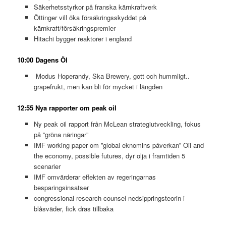
Säkerhetsstyrkor på franska kärnkraftverk
Öttinger vill öka försäkringsskyddet på
kärnkraft/försäkringspremier
Hitachi bygger reaktorer i england
10:00 Dagens Öl
Modus Hoperandy, Ska Brewery, gott och hummligt..
grapefrukt, men kan bli för mycket i längden
12:55 Nya rapporter om peak oil
Ny peak oil rapport från McLean strategiutveckling, fokus
på ”gröna näringar”
IMF working paper om ”global eknomins påverkan” Oil and
the economy, possible futures, dyr olja i framtiden 5
scenarier
IMF omvärderar effekten av regeringarnas
besparingsinsatser
congressional research counsel nedsippringsteorin i
blåsväder, fick dras tillbaka