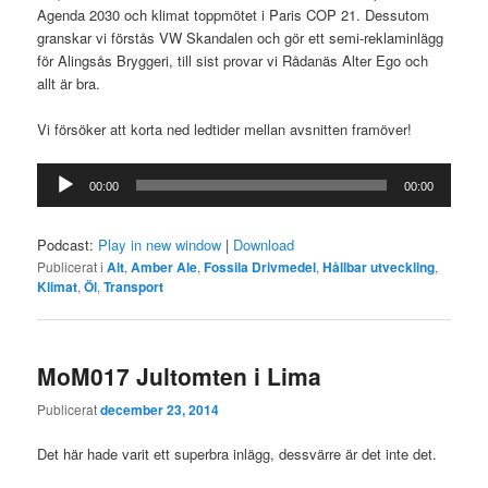
Agenda 2030 och klimat toppmötet i Paris COP 21. Dessutom
granskar vi förstås VW Skandalen och gör ett semi-reklaminlägg
för Alingsås Bryggeri, till sist provar vi Rådanäs Alter Ego och
allt är bra.
Vi försöker att korta ned ledtider mellan avsnitten framöver!
Ljudspelare
00:00
00:00
Podcast:
Play in new window
|
Download
Publicerat i
Alt
,
Amber Ale
,
Fossila Drivmedel
,
Hållbar utveckling
,
Klimat
,
Öl
,
Transport
MoM017 Jultomten i Lima
Publicerat
december 23, 2014
Det här hade varit ett superbra inlägg, dessvärre är det inte det.