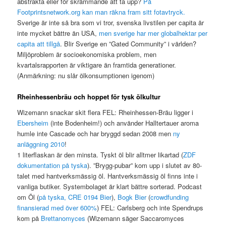
abstrakta eller för skrämmande att ta upp?
På
Footprintsnetwork.org kan man räkna fram sitt fotavtryck.
Sverige är inte så bra som vi tror, svenska livstilen per capita är
inte mycket bättre än USA,
men sverige har mer globalhektar per
capita att tillgå
. Blir Sverige en ”Gated Community” i världen?
Miljöproblem är socioekonomiska problem, men
kvartalsrapporten är viktigare än framtida generationer.
(Anmärkning: nu slår ölkonsumptionen igenom)
Rheinhessenbräu och hoppet för tysk ölkultur
Wizemann snackar skit flera FEL: Rheinhessen-Bräu ligger i
Ebersheim
(inte Bodenheim!) och använder Halltertauer aroma
humle inte Cascade och har bryggd sedan 2008 men
ny
anläggning 2010
!
1 literflaskan är den minsta. Tyskt öl blir alltmer likartad (
ZDF
dokumentation på tyska
). ”Brygg-pubar” kom upp i slutet av 80-
talet med hantverksmässig öl. Hantverksmässig öl finns inte i
vanliga butiker. Systembolaget är klart bättre sorterad. Podcast
om Öl (
på tyska, CRE 0194 Bier
),
Bogk Bier
(
crowdfunding
finansierad med över 600%
) FEL: Carlsberg och inte Spendrups
kom på
Brettanomyces
(Wizemann säger Saccaromyces