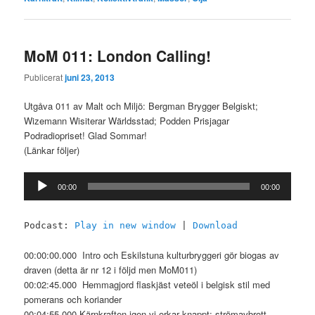
MoM 011: London Calling!
Publicerat
juni 23, 2013
Utgåva 011 av Malt och Miljö: Bergman Brygger Belgiskt;
Wizemann Wisiterar Wärldsstad; Podden Prisjagar
Podradiopriset! Glad Sommar!
(Länkar följer)
Ljudspelare
00:00
00:00
Podcast:
Play in new window
|
Download
00:00:00.000 Intro och Eskilstuna kulturbryggeri gör biogas av
draven (detta är nr 12 i följd men MoM011)
00:02:45.000 Hemmagjord flaskjäst veteöl i belgisk stil med
pomerans och koriander
00:04:55.000 Kärnkraften igen vi orkar knappt: strömavbrott,