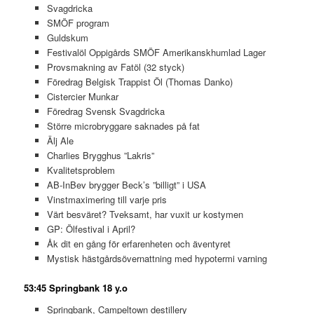
Svagdricka
SMÖF program
Guldskum
Festivalöl Oppigårds SMÖF Amerikanskhumlad Lager
Provsmakning av Fatöl (32 styck)
Föredrag Belgisk Trappist Öl (Thomas Danko)
Cistercier Munkar
Föredrag Svensk Svagdricka
Större microbryggare saknades på fat
Älj Ale
Charlies Brygghus ”Lakris”
Kvalitetsproblem
AB-InBev brygger Beck’s ”billigt” i USA
Vinstmaximering till varje pris
Värt besväret? Tveksamt, har vuxit ur kostymen
GP: Ölfestival i April?
Åk dit en gång för erfarenheten och äventyret
Mystisk hästgårdsövernattning med hypotermi varning
53:45 Springbank 18 y.o
Springbank, Campeltown destillery