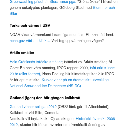
Greenwashing priset till Stora Enso pga.
”Gröna öknar” i Brasilien
genom eukalyptus plantagen, Göteborg Stad med
Blommor och
Bilar
Torka och värme i USA
NOAA visar värmerekord i samtliga counties: Ett knallrött land.
noaa.gov värt ett klick…
Vart tog uppvärmningen vägen?
Arktis smälter
Hela Grönlands istäcke smälter
; istäcket av Arktis smälter, Al
Gore: En obekväm sanning, IPCC rapport 2009,
isfri arktis inom
20 år (eller fortare),
Hans Rosling blir klimatskeptiker 2.0: IPCC
är för optimistiska.
Kurvor visar på en dramatiskt utveckling
.
National Snow and Ice Datacenter (NSIDC)
Gotland (igen) den här gången kalkbrott
Gotland vinner solligan 2012
(OBS! länk går till Aftonbladet);
Kalkbrottet vid Slite, Cementa.
Nordkalk vill bryta kalk i Ojnareskogen.
Historiskt översikt 2006-
2012
, skador blir förlust av arter och framförallt ändring av