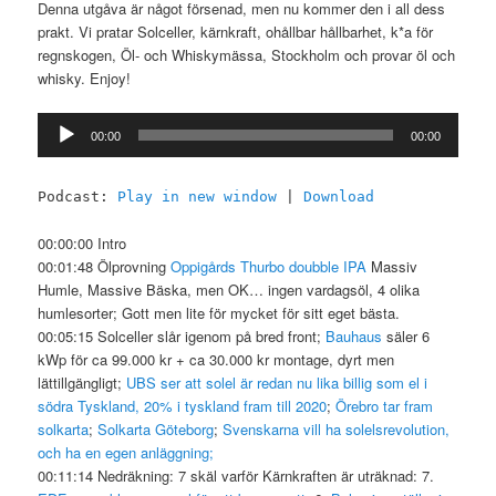
Denna utgåva är något försenad, men nu kommer den i all dess
prakt. Vi pratar Solceller, kärnkraft, ohållbar hållbarhet, k*a för
regnskogen, Öl- och Whiskymässa, Stockholm och provar öl och
whisky. Enjoy!
Ljudspelare
00:00
00:00
Podcast:
Play in new window
|
Download
00:00:00 Intro
00:01:48 Ölprovning
Oppigårds Thurbo doubble IPA
Massiv
Humle, Massive Bäska, men OK… ingen vardagsöl, 4 olika
humlesorter; Gott men lite för mycket för sitt eget bästa.
00:05:15 Solceller slår igenom på bred front;
Bauhaus
säler 6
kWp för ca 99.000 kr + ca 30.000 kr montage, dyrt men
lättillgängligt;
UBS ser att solel är redan nu lika billig som el i
södra Tyskland, 20% i tyskland fram till 2020
;
Örebro tar fram
solkarta
;
Solkarta Göteborg
;
Svenskarna vill ha solelsrevolution,
och ha en egen anläggning;
00:11:14 Nedräkning: 7 skäl varför Kärnkraften är uträknad: 7.