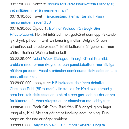
00:11:10.000 Köttfritt:
Norska försvaret inför köttfria Måndagar,
vet militären mer än gemene man?
00:13:10.000 Havet: F
iskebestånd återhämtar sig i vissa
havsområden säger SLU
00:15:30.000 Ölprov 1:
Berliner Weisse från Bogk Bier
Privatbrauerei;
Helt fel inför Jul, helt godkänd som uppfriskande
lyx-dryck på sommarn! En korsning mellan Belgisk Öl och
citronläsk och „Federweisse“, Brett kulturer slår igenom… men
bättre, Berliner Weisse helt enkelt.
00:22:35.000
Nobel Week Dialogue: Energi Klimat Framtid,
problem med formen (keynotes och paneldebatter), men riktiga
höjdare på scen. Fossila bränslen dominerade diskussioner. Lite
besk eftersmak.
00:29:00.000 Lobbyister:
BP lyckades dominera debatten
Christoph Rühl (BP:s man) ville se pris för Koldioxid samtidig
som han fick diskussioner in på olja och gas (och att det är bra
för klimatet…). Vetenskapsmän är chanslösa mot lobbyister.
00:30:43.000 Peak Oil: Fathi Birol från IEA är tydlig om läget
kring olja, Kjell Aleklett går emot fracking som lösning. Rühl
säger att det inte är något problem.
00:33:00.000
Bergman blev „illa till mods“ efteråt. Högsta