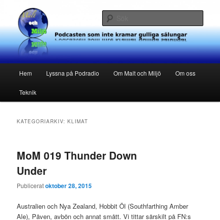
Hoppa
Hoppa
Podcasten som inte kramar gulliga sälungar
till
till
Sök
primärt
sekundärt
innehåll
innehåll
Malt och Miljö
Huvudmeny
Hem
Lyssna på Podradio
Om Malt och Miljö
Om oss
Teknik
KATEGORIARKIV:
KLIMAT
MoM 019 Thunder Down
Under
Publicerat
oktober 28, 2015
Australien och Nya Zealand, Hobbit Öl (Southfarthing Amber
Ale), Påven, avbön och annat smått. Vi tittar särskilt på FN:s