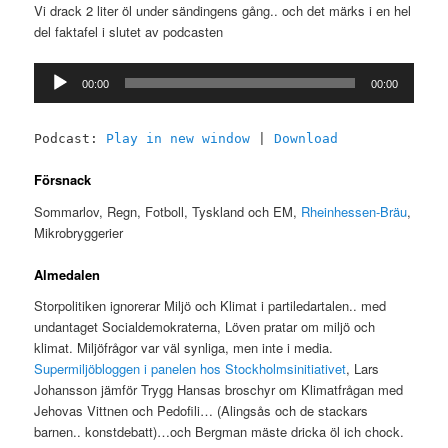
Vi drack 2 liter öl under sändingens gång.. och det märks i en hel
del faktafel i slutet av podcasten
Ljudspelare
00:00
00:00
Podcast:
Play in new window
|
Download
Försnack
Sommarlov, Regn, Fotboll, Tyskland och EM,
Rheinhessen-Bräu
,
Mikrobryggerier
Almedalen
Storpolitiken ignorerar Miljö och Klimat i partiledartalen.. med
undantaget Socialdemokraterna, Löven pratar om miljö och
klimat. Miljöfrågor var väl synliga, men inte i media.
Supermiljöbloggen i panelen hos Stockholmsinitiativet
, Lars
Johansson jämför Trygg Hansas broschyr om Klimatfrågan med
Jehovas Vittnen och Pedofili… (Alingsås och de stackars
barnen.. konstdebatt)…och Bergman mäste dricka öl ich chock.