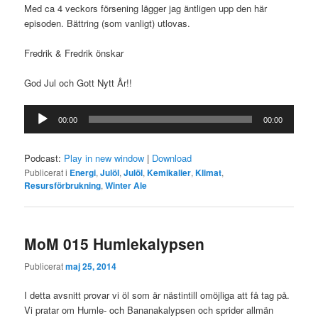
Med ca 4 veckors försening lägger jag äntligen upp den här
episoden. Bättring (som vanligt) utlovas.
Fredrik & Fredrik önskar
God Jul och Gott Nytt År!!
Ljudspelare
00:00
00:00
Podcast:
Play in new window
|
Download
Publicerat i
Energi
,
Julöl
,
Julöl
,
Kemikalier
,
Klimat
,
Resursförbrukning
,
Winter Ale
MoM 015 Humlekalypsen
Publicerat
maj 25, 2014
I detta avsnitt provar vi öl som är nästintill omöjliga att få tag på.
Vi pratar om Humle- och Bananakalypsen och sprider allmän