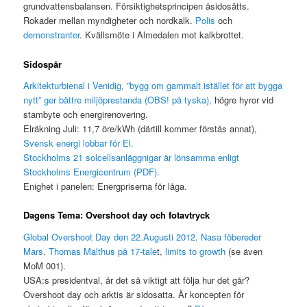
grundvattensbalansen. Försiktighetsprincipen åsidosätts.
Rokader mellan myndigheter och nordkalk.
Polis
och
demonstranter
. Kvällsmöte i Almedalen mot kalkbrottet.
Sidospår
Arkitekturbienal i Venidig, ”bygg om gammalt istället för att bygga
nytt” ger bättre miljöprestanda (OBS! på tyska),
högre hyror vid
stambyte och energirenovering.
Elräkning Juli: 11,7 öre/kWh (därtill kommer förstås annat),
Svensk energi lobbar för El.
Stockholms 21 solcellsanläggnigar är lönsamma enligt
Stockholms Energicentrum (PDF).
Enighet i panelen: Energpriserna för låga.
Dagens Tema: Overshoot day och fotavtryck
Global Overshoot Day den 22.Augusti 2012
.
Nasa föbereder
Mars
.
Thomas Malthus på 17-tale
t,
limits to growth
(se även
MoM 001).
USA:s presidentval, är det så viktigt att följa hur det går?
Overshoot day och arktis är sidosatta. Är koncepten för