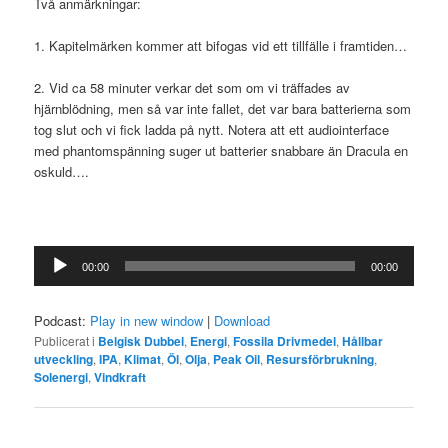
Två anmärkningar:
1. Kapitelmärken kommer att bifogas vid ett tillfälle i framtiden…
2. Vid ca 58 minuter verkar det som om vi träffades av
hjärnblödning, men så var inte fallet, det var bara batterierna som
tog slut och vi fick ladda på nytt. Notera att ett audiointerface
med phantomspänning suger ut batterier snabbare än Dracula en
oskuld….
Ljudspelare
00:00
00:00
Podcast:
Play in new window
|
Download
Publicerat i
Belgisk Dubbel
,
Energi
,
Fossila Drivmedel
,
Hållbar
utveckling
,
IPA
,
Klimat
,
Öl
,
Olja
,
Peak Oil
,
Resursförbrukning
,
Solenergi
,
Vindkraft