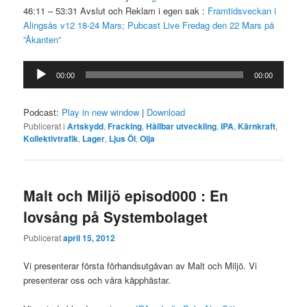
46:11 – 53:31 Avslut och Reklam i egen sak :
Framtidsveckan i
Alingsås v12 18-24 Mars;
Pubcast Live Fredag den 22 Mars på
”Åkanten”
Ljudspelare
00:00
00:00
Podcast:
Play in new window
|
Download
Publicerat i
Artskydd
,
Fracking
,
Hållbar utveckling
,
IPA
,
Kärnkraft
,
Kollektivtrafik
,
Lager
,
Ljus Öl
,
Olja
Malt och Miljö episod000 : En
lovsång på Systembolaget
Publicerat
april 15, 2012
Vi presenterar första förhandsutgåvan av Malt och Miljö. Vi
presenterar oss och våra käpphästar.