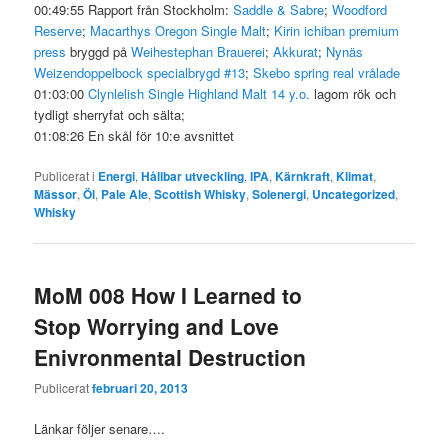
00:49:55 Rapport från Stockholm:
Saddle & Sabre
;
Woodford
Reserve
;
Macarthys Oregon Single Malt
;
Kirin ichiban premium
press
bryggd på
Weihestephan Brauerei
;
Akkurat
;
Nynäs
Weizendoppelbock specialbrygd #13
;
Skebo spring real vrålade
01:03:00
Clynlelish Single Highland Malt 14 y.o.
lagom rök och
tydligt sherryfat och sälta;
01:08:26 En skål för 10:e avsnittet
Publicerat i
Energi
,
Hållbar utveckling
,
IPA
,
Kärnkraft
,
Klimat
,
Mässor
,
Öl
,
Pale Ale
,
Scottish Whisky
,
Solenergi
,
Uncategorized
,
Whisky
MoM 008 How I Learned to
Stop Worrying and Love
Enivronmental Destruction
Publicerat
februari 20, 2013
Länkar följer senare….