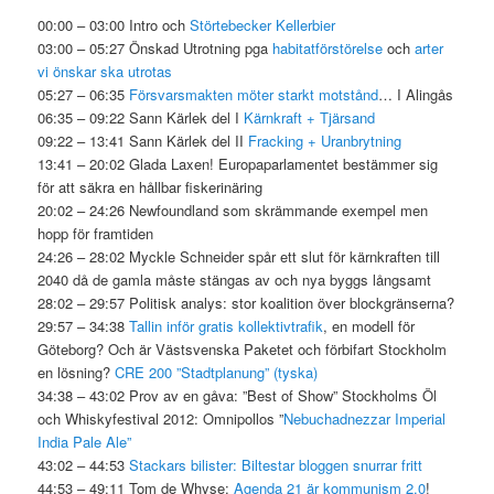
00:00 – 03:00 Intro och
Störtebecker Kellerbier
03:00 – 05:27 Önskad Utrotning pga
habitatförstörelse
och
arter
vi önskar ska utrotas
05:27 – 06:35
Försvarsmakten möter starkt motstånd
… I Alingås
06:35 – 09:22 Sann Kärlek del I
Kärnkraft + Tjärsand
09:22 – 13:41 Sann Kärlek del II
Fracking + Uranbrytning
13:41 – 20:02 Glada Laxen! Europaparlamentet bestämmer sig
för att säkra en hållbar fiskerinäring
20:02 – 24:26 Newfoundland som skrämmande exempel men
hopp för framtiden
24:26 – 28:02 Myckle Schneider spår ett slut för kärnkraften till
2040 då de gamla måste stängas av och nya byggs långsamt
28:02 – 29:57 Politisk analys: stor koalition över blockgränserna?
29:57 – 34:38
Tallin inför gratis kollektivtrafik
, en modell för
Göteborg? Och är Västsvenska Paketet och förbifart Stockholm
en lösning?
CRE 200 ”Stadtplanung” (tyska)
34:38 – 43:02 Prov av en gåva: ”Best of Show” Stockholms Öl
och Whiskyfestival 2012: Omnipollos ”
Nebuchadnezzar Imperial
India Pale Ale”
43:02 – 44:53
Stackars bilister:
Biltestar bloggen snurrar fritt
44:53 – 49:11 Tom de Whyse:
Agenda 21 är kommunism 2.0
!