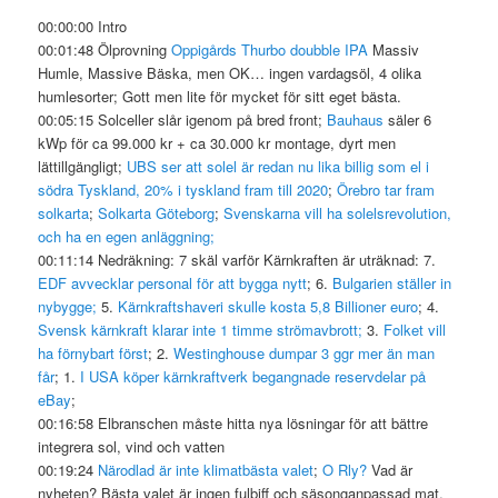
00:00:00 Intro
00:01:48 Ölprovning
Oppigårds Thurbo doubble IPA
Massiv
Humle, Massive Bäska, men OK… ingen vardagsöl, 4 olika
humlesorter; Gott men lite för mycket för sitt eget bästa.
00:05:15 Solceller slår igenom på bred front;
Bauhaus
säler 6
kWp för ca 99.000 kr + ca 30.000 kr montage, dyrt men
lättillgängligt;
UBS ser att solel är redan nu lika billig som el i
södra Tyskland, 20% i tyskland fram till 2020
;
Örebro tar fram
solkarta
;
Solkarta Göteborg
;
Svenskarna vill ha solelsrevolution,
och ha en egen anläggning;
00:11:14 Nedräkning: 7 skäl varför Kärnkraften är uträknad: 7.
EDF avvecklar personal för att bygga nytt
; 6.
Bulgarien ställer in
nybygge;
5.
Kärnkraftshaveri skulle kosta 5,8 Billioner euro
; 4.
Svensk kärnkraft klarar inte 1 timme strömavbrott;
3.
Folket vill
ha förnybart först
; 2.
Westinghouse dumpar 3 ggr mer än man
får
; 1.
I USA köper kärnkraftverk begangnade reservdelar på
eBay
;
00:16:58 Elbranschen måste hitta nya lösningar för att bättre
integrera sol, vind och vatten
00:19:24
Närodlad är inte klimatbästa valet
;
O Rly?
Vad är
nyheten? Bästa valet är ingen fulbiff och säsonganpassad mat,