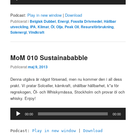
Podcast:
Play in new window
|
Download
Publicerat i
Belgisk Dubbel
,
Energi
,
Fossila Drivmedel
,
Hållbar
utveckling
,
IPA
,
Klimat
,
Öl
,
Olja
,
Peak Oil
,
Resursförbrukning
,
Solenergi
,
Vindkraft
MoM 010 Sustainababble
Publicerat
maj 9, 2013
Denna utgåva är något försenad, men nu kommer den i all dess
prakt. Vi pratar Solceller, kärnkraft, ohållbar hållbarhet, k*a för
regnskogen, Öl- och Whiskymässa, Stockholm och provar öl och
whisky. Enjoy!
Ljudspelare
00:00
00:00
Podcast:
Play in new window
|
Download