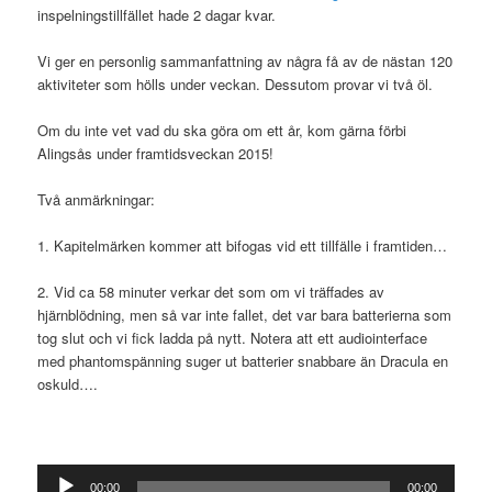
inspelningstillfället hade 2 dagar kvar.
Vi ger en personlig sammanfattning av några få av de nästan 120
aktiviteter som hölls under veckan. Dessutom provar vi två öl.
Om du inte vet vad du ska göra om ett år, kom gärna förbi
Alingsås under framtidsveckan 2015!
Två anmärkningar:
1. Kapitelmärken kommer att bifogas vid ett tillfälle i framtiden…
2. Vid ca 58 minuter verkar det som om vi träffades av
hjärnblödning, men så var inte fallet, det var bara batterierna som
tog slut och vi fick ladda på nytt. Notera att ett audiointerface
med phantomspänning suger ut batterier snabbare än Dracula en
oskuld….
Ljudspelare
00:00
00:00