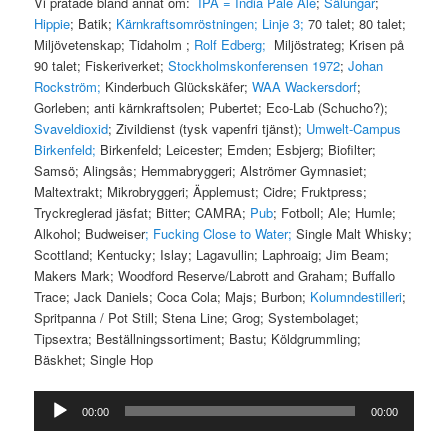
Vi pratade bland annat om:
IPA = India Pale Ale
;
Sälungar
;
Hippie
; Batik;
Kärnkraftsomröstningen; Linje 3;
70 talet; 80 talet;
Miljövetenskap; Tidaholm ;
Rolf Edberg;
Miljöstrateg; Krisen på
90 talet; Fiskeriverket;
Stockholmskonferensen 1972
;
Johan
Rockström;
Kinderbuch Glückskäfer;
WAA Wackersdorf
;
Gorleben; anti kärnkraftsolen; Pubertet; Eco-Lab (Schucho?);
Svaveldioxid
; Zivildienst (tysk vapenfri tjänst);
Umwelt-Campus
Birkenfeld;
Birkenfeld; Leicester; Emden; Esbjerg; Biofilter;
Samsö; Alingsås; Hemmabryggeri; Alströmer Gymnasiet;
Maltextrakt; Mikrobryggeri; Äpplemust; Cidre; Fruktpress;
Tryckreglerad jäsfat; Bitter; CAMRA;
Pub
; Fotboll; Ale; Humle;
Alkohol; Budweiser
; Fucking Close to Water;
Single Malt Whisky;
Scottland; Kentucky; Islay; Lagavullin; Laphroaig; Jim Beam;
Makers Mark; Woodford Reserve/Labrott and Graham; Buffallo
Trace; Jack Daniels; Coca Cola; Majs; Burbon;
Kolumndestilleri
;
Spritpanna / Pot Still; Stena Line; Grog; Systembolaget;
Tipsextra; Beställningssortiment; Bastu; Köldgrummling;
Bäskhet; Single Hop
Ljudspelare
00:00
00:00