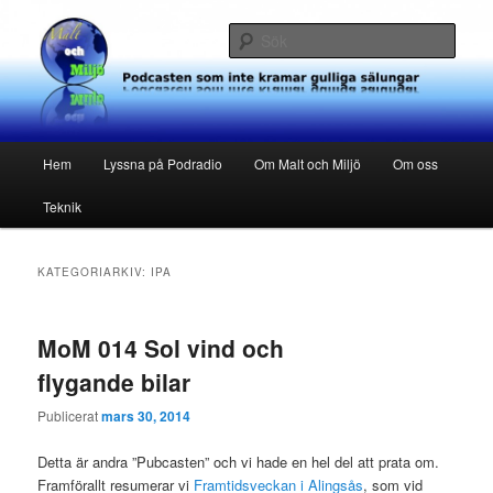
Hoppa
Hoppa
Podcasten som inte kramar gulliga sälungar
till
till
Sök
primärt
sekundärt
innehåll
innehåll
Malt och Miljö
Huvudmeny
Hem
Lyssna på Podradio
Om Malt och Miljö
Om oss
Teknik
KATEGORIARKIV:
IPA
MoM 014 Sol vind och
flygande bilar
Publicerat
mars 30, 2014
Detta är andra ”Pubcasten” och vi hade en hel del att prata om.
Framförallt resumerar vi
Framtidsveckan i Alingsås
, som vid