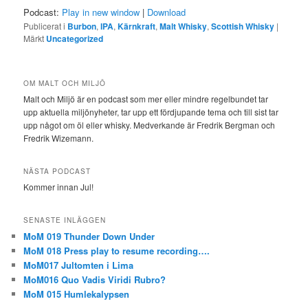
Podcast:
Play in new window
|
Download
Publicerat i
Burbon
,
IPA
,
Kärnkraft
,
Malt Whisky
,
Scottish Whisky
|
Märkt
Uncategorized
OM MALT OCH MILJÖ
Malt och Miljö är en podcast som mer eller mindre regelbundet tar
upp aktuella miljönyheter, tar upp ett fördjupande tema och till sist tar
upp något om öl eller whisky. Medverkande är Fredrik Bergman och
Fredrik Wizemann.
NÄSTA PODCAST
Kommer innan Jul!
SENASTE INLÄGGEN
MoM 019 Thunder Down Under
MoM 018 Press play to resume recording….
MoM017 Jultomten i Lima
MoM016 Quo Vadis Viridi Rubro?
MoM 015 Humlekalypsen