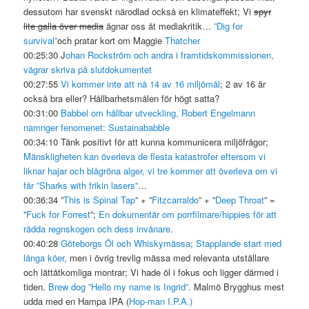
dessutom har svenskt närodlad också en klimateffekt; Vi
spyr
lite galla över media
ägnar oss åt mediakritik…
”Dig for
survival”
och pratar kort om Maggie
Thatcher
00:25:30 J
ohan Rockström och andra i framtidskommissionen,
vägrar skriva på slutdokumentet
00:27:55
Vi kommer inte att nå 14 av 16 miljömål
; 2 av 16 är
också bra eller? Hållbarhetsmålen för högt satta?
00:31:00
Babbel om hållbar utveckling, Robert Engelmann
namnger fenomenet: Sustainababble
00:34:10 Tänk positivt för att kunna kommunicera miljöfrågor;
Mänskligheten kan överleva de flesta katastrofer eftersom vi
liknar hajar och blågröna alger, vi tre kommer att överleva om vi
får
”Sharks with frikin lasers”
…
00:36:34 ”
This is Spinal Tap
” + ”
Fitzcarraldo
” + ”
Deep Throat
” =
”
Fuck for Forrest
”;
En dokumentär om porrfilmare/hippies för att
rädda regnskogen och dess invånare
.
00:40:28
Göteborgs Öl och Whiskymässa
;
Stapplande start med
långa köer,
men i övrig trevlig mässa med relevanta utställare
och lättåtkomliga montrar; Vi hade öl i fokus och ligger därmed i
tiden.
Brew dog ”Hello my name is Ingrid”
. Malmö Brygghus mest
udda med en Hampa IPA (
Hop-man I.P.A.)