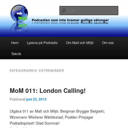
Hoppa
Hoppa
Podcasten som inte kramar gulliga sälungar
till
till
Sök
primärt
sekundärt
innehåll
innehåll
Malt och Miljö
Huvudmeny
Hem
Lyssna på Podradio
Om Malt och Miljö
Om oss
Teknik
KATEGORIARKIV:
EXTREMVÄDER
MoM 011: London Calling!
Publicerat
juni 23, 2013
Utgåva 011 av Malt och Miljö: Bergman Brygger Belgiskt;
Wizemann Wisiterar Wärldsstad; Podden Prisjagar
Podradiopriset! Glad Sommar!