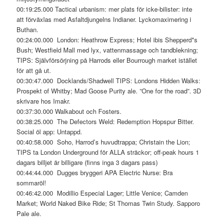
00:19:25.000 Tactical urbanism: mer plats för icke-bilister: inte
att förväxlas med Asfaltdjungelns Indianer. Lyckomaximering i
Buthan.
00:24:00.000 London: Heathrow Express; Hotel ibis Shepperd*s
Bush; Westfield Mall med lyx, vattenmassage och tandblekning;
TIPS: Självförsörjning på Harrods eller Bourrough market istället
för att gå ut.
00:30:47.000 Docklands/Shadwell TIPS: Londons Hidden Walks:
Prospekt of Whitby; Mad Goose Purity ale. ”One for the road”. 3D
skrivare hos Imakr.
00:37:30.000 Walkabout och Fosters.
00:38:25.000 The Defectors Weld: Redemption Hopspur Bitter.
Social öl app: Untappd.
00:40:58.000 Soho, Harrod’s huvudtrappa; Christain the Lion;
TIPS ta London Underground för ALLA sträckor; off-peak hours 1
dagars billjet är billigare (finns inga 3 dagars pass)
00:44:44.000 Dugges bryggeri APA Electric Nurse: Bra
sommaröl!
00:46:42.000 Modillio Especial Lager; Little Venice; Camden
Market; World Naked Bike Ride; St Thomas Twin Study. Sapporo
Pale ale.