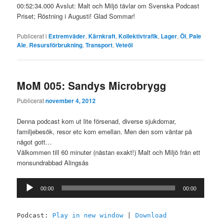
00:52:34.000 Avslut: Malt och Miljö tävlar om Svenska Podcast
Priset; Röstning i Augusti! Glad Sommar!
Publicerat i
Extremväder
,
Kärnkraft
,
Kollektivtrafik
,
Lager
,
Öl
,
Pale
Ale
,
Resursförbrukning
,
Transport
,
Veteöl
MoM 005: Sandys Microbrygg
Publicerat
november 4, 2012
Denna podcast kom ut lite försenad, diverse sjukdomar,
familjebesök, resor etc kom emellan. Men den som väntar på
något gott…
Välkommen till 60 minuter (nästan exakt!) Malt och Miljö från ett
monsundrabbad Alingsås
Ljudspelare
00:00
00:00
Podcast:
Play in new window
|
Download