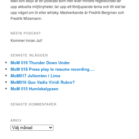
Malt och Miljö är en podcast som mer eller mindre regelbundet tar
upp aktuella miljönyheter, tar upp ett fördjupande tema och till sist tar
upp något om öl eller whisky. Medverkande är Fredrik Bergman och
Fredrik Wizemann.
NÄSTA PODCAST
Kommer innan Jul!
SENASTE INLÄGGEN
MoM 019 Thunder Down Under
MoM 018 Press play to resume recording….
MoM017 Jultomten i Lima
MoM016 Quo Vadis Viridi Rubro?
MoM 015 Humlekalypsen
SENASTE KOMMENTARER
ARKIV
Arkiv