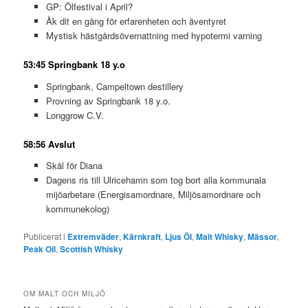
GP: Ölfestival i April?
Åk dit en gång för erfarenheten och äventyret
Mystisk hästgårdsövernattning med hypotermi varning
53:45 Springbank 18 y.o
Springbank, Campeltown destillery
Provning av Springbank 18 y.o.
Longgrow C.V.
58:56 Avslut
Skål för Diana
Dagens ris till Ulricehamn som tog bort alla kommunala
mijöarbetare (Energisamordnare, Miljösamordnare och
kommunekolog)
Publicerat i
Extremväder
,
Kärnkraft
,
Ljus Öl
,
Malt Whisky
,
Mässor
,
Peak Oil
,
Scottish Whisky
OM MALT OCH MILJÖ