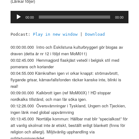
(Länkar följer)
Ljudspelare
00:00
00:00
Podcast:
Play in new window
|
Download
00:00:00.000 Intro och Eskilstuna kulturbryggeri gör biogas av
draven (detta är nr 12 i följd men MoM011)
00:02:45.000 Hemmagjord flaskjäst veteöl i belgisk stil med
pomerans och koriander
00:04:55.000 Kärnkraften igen vi orkar knappt: strömavbrott,
flygande grisar, kärnavfallsfonden räcker kanske inte, blinki is
real!
00:09:00.000 Kalkbrott igen (ref MoM00X) ! HD stoppar
nordkalks tillstånd, och man får söka igen.
00:12:26.000 Översvämningar i Tyskland, Ungern och Tjeckien,
ingen länk med global uppvärmning
00:13:45.000 Norrtälje kommun: Hållbar mat blir ”specialkost” för
att vanlig skolmat inte är etiskt, beställt enligt blankett (finns för
religion och allergi). Miljövänlig upphandling via
miljöstyrningsrådet