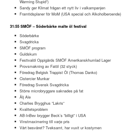
Warming Stupid”)
Sandy ger Klimat frågan ett nytt liv i valkampanjen
Framtidsplaner för MoM (USA special och Alkoholberoende)
31:55 SMÖF – Söderbärke malte öl festival
Söderbärke
Svagdricka
SMÖF program
Guldskum
Festivalöl Oppigårds SMÖF Amerikanskhumlad Lager
Provsmakning av Fatöl (32 styck)
Föredrag Belgisk Trappist Öl (Thomas Danko)
Cistercier Munkar
Föredrag Svensk Svagdricka
Större microbryggare saknades på fat
Älj Ale
Charlies Brygghus ”Lakris”
Kvalitetsproblem
AB-InBev brygger Beck’s ”billigt” i USA
Vinstmaximering till varje pris
Värt besväret? Tveksamt, har vuxit ur kostymen