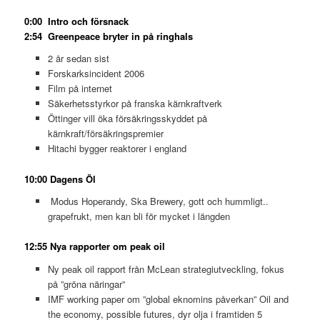
0:00 Intro och försnack
2:54 Greenpeace bryter in på ringhals
2 år sedan sist
Forskarksincident 2006
Film på internet
Säkerhetsstyrkor på franska kärnkraftverk
Öttinger vill öka försäkringsskyddet på
kärnkraft/försäkringspremier
Hitachi bygger reaktorer i england
10:00 Dagens Öl
Modus Hoperandy, Ska Brewery, gott och hummligt..
grapefrukt, men kan bli för mycket i längden
12:55 Nya rapporter om peak oil
Ny peak oil rapport från McLean strategiutveckling, fokus
på ”gröna näringar”
IMF working paper om ”global eknomins påverkan” Oil and
the economy, possible futures, dyr olja i framtiden 5